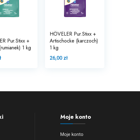
HÖVELER Pur.Stixx +
R Pur.Stixx +
Artischocke (karczoch)
(rumianek) 1 kg
1 kg
ł
26,00 zł
ki
Moje konto
Moje konto