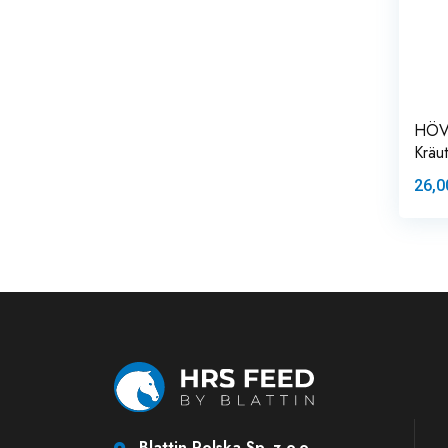
HÖVE
Kräut
26,0
Blattin Polska Sp. z o.o.