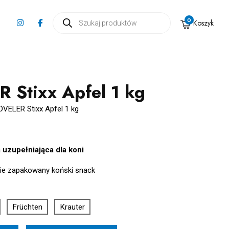
Wyszukiwarka
0
Koszyk
produktów
 Stixx Apfel 1 kg
ÖVELER Stixx Apfel 1 kg
uzupełniająca dla koni
ie zapakowany koński snack
Früchten
Krauter