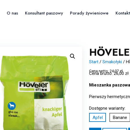
O nas
Konsultant paszowy
Porady żywieniowe
Kontakt
HÖVELER
Start
/
Smakołyki
/
H
Cena netto:
24,07
zł
Cena brutto:
26,00
zł
Mieszanka paszowa 
Pierwszy hermetyczn
Dostępne warianty:
Apfel
Banane