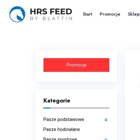
Skip
to
Start
Promocje
Sklep
the
content
Promocje
Kategorie
Pasze podstawowe
Pasze hodowlane
Budowa mięśni
Pasze sportowe
Strukturalne