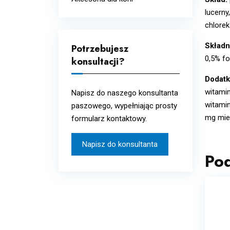
Układ oddechowy
lucerny
Wcierki
chlore
Układ odpornościowy i
alergie
Składn
Potrzebujesz
Układ pokarmowy i
0,5% fo
konsultacji?
metabolizm
Dodatk
Witaminy i minerały
witamin
Napisz do naszego konsultanta
witamin
paszowego, wypełniając prosty
mg mie
formularz kontaktowy.
Napisz do konsultanta
Po