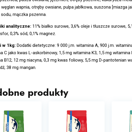
, węglan wapnia, otręby owsiane, pulpa jabłkowa, suszona [miazga 
k sodu, mączka pszenna.
iki analityczne:
11% białko surowe, 3,6% oleje i tłuszcze surowe, 5
sfor, 0,3% sód, 0,1% magnez.
i w 1kg:
Dodatki dietetyczne: 9 000 j.m. witamina A, 900 j.m. witami
a C jako kwas L-askorbinowy, 1,5 mg witamina K3, 1,5 mg witamina 
a B12, 12 mg niacyna, 0,3 mg kwas foliowy, 5,5 mg D-pantotenian wap
dź, 38 mg mangan.
dobne produkty