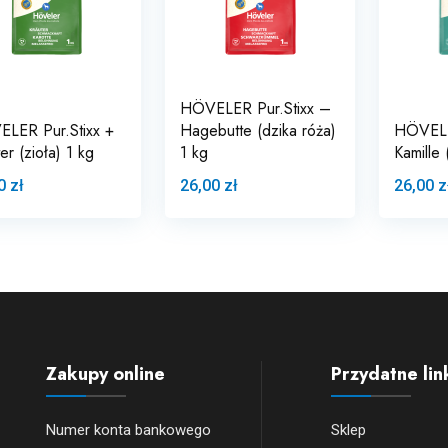
HÖVELER Pur.Stixx –
LER Pur.Stixx +
Hagebutte (dzika róża)
HÖVELE
er (zioła) 1 kg
1 kg
Kamille 
0 zł
26,00 zł
26,00 z
Zakupy online
Przydatne lin
Numer konta bankowego
Sklep