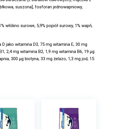
jabłkowa, suszona], fosforan jednowapniowy,
,1% włókno surowe, 5,9% popiół surowy, 1% wapń,
na D jako witamina D3, 75 mg witamina E, 30 mg
B1, 2,4 mg witamina B2, 1,9 mg witamina B6, 19 μg
nia, 300 μg biotyna, 33 mg żelazo, 1,3 mg jod, 15