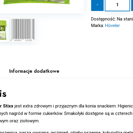
ilość
-
HÖVELER
Stixx
Dostępność:
Na stan
Apfel
Marka:
Höveler
1
kg
Informacje dodatkowe
is
r Stixx
jest extra zdrowym i przyjaznym dla konia snackiem. Higieni
ych nagród w formie cukierków. Smakołyki dostępne są w cztere
ym oraz ziołowym.
pszenica, pasza owsiana, jęczmień, otręby pszenne, kukurydza mel