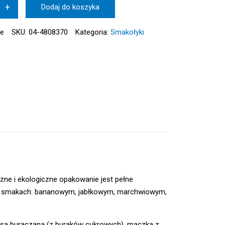
+
Dodaj do koszyka
ie
SKU:
04-4808370
Kategoria:
Smakołyki
czne i ekologiczne opakowanie jest pełne
ch smakach: bananowym, jabłkowym, marchwiowym,
asa buraczana (z buraków cukrowych), mączka z