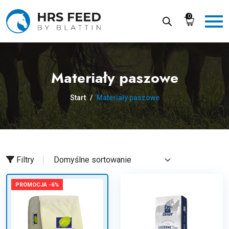
Skip
to
0
the
content
Materiały paszowe
Start
/
Materiały paszowe
Filtry
PROMOCJA -6%