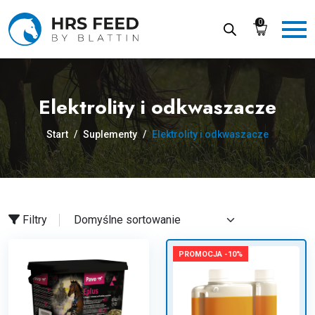
Skip
to
0
the
content
Elektrolity i odkwaszacze
Start
/
Suplementy
/
Elektrolity i odkwaszacze
Filtry
PROMOCJA -10%