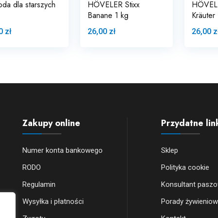
oda dla starszych
HÖVELER Stixx
HÖVELE
Banane 1 kg
Kräuter 
0 zł
26,00 zł
26,00 z
Zakupy online
Przydatne lin
Numer konta bankowego
Sklep
RODO
Polityka cookie
Regulamin
Konsultant pasz
Wysyłka i płatności
Porady żywienio