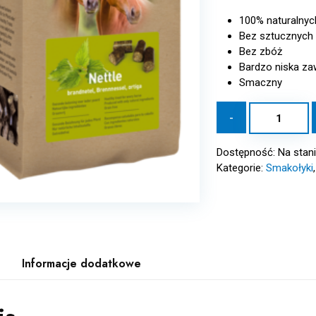
100% naturalnyc
Bez sztucznych
Bez zbóż
Bardzo niska zaw
Smaczny
ilość
-
PAVO
Healthy
Dostępność:
Na stan
Treats
Kategorie:
Smakołyki
Nettle
1
kg
-
Zdrowe
przysmaki
Informacje dodatkowe
dla
koni
POKRZYWA