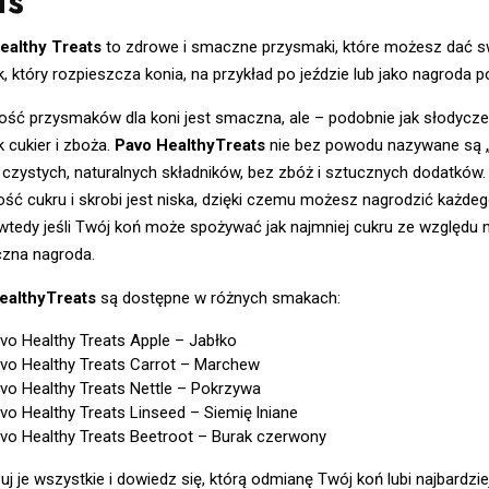
is
ealthy Treats
to zdrowe i smaczne przysmaki, które możesz dać s
, który rozpieszcza konia, na przykład po jeździe lub jako nagroda 
ść przysmaków dla koni jest smaczna, ale – podobnie jak słodycze d
ak cukier i zboża.
Pavo HealthyTreats
nie bez powodu nazywane są 
czystych, naturalnych składników, bez zbóż i sztucznych dodatków.
ść cukru i skrobi jest niska, dzięki czemu możesz nagrodzić każde
tedy jeśli Twój koń może spożywać jak najmniej cukru ze względu n
czna nagroda.
ealthyTreats
są dostępne w różnych smakach:
vo Healthy Treats Apple – Jabłko
vo Healthy Treats Carrot – Marchew
vo Healthy Treats Nettle – Pokrzywa
vo Healthy Treats Linseed – Siemię lniane
vo Healthy Treats Beetroot – Burak czerwony
j je wszystkie i dowiedz się, którą odmianę Twój koń lubi najbardzie