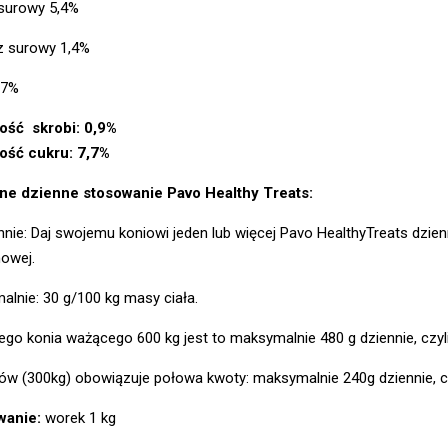
 surowy 5,4%
z surowy 1,4%
07%
ość skrobi: 0,9%
ość cukru: 7,7%
ne dzienne stosowanie Pavo Healthy Treats:
nie: Daj swojemu koniowi jeden lub więcej Pavo HealthyTreats dzienn
owej.
lnie: 30 g/100 kg masy ciała.
ego konia ważącego 600 kg jest to maksymalnie 480 g dziennie, czy
ców (300kg) obowiązuje połowa kwoty: maksymalnie 240g dziennie, 
wanie:
worek 1 kg