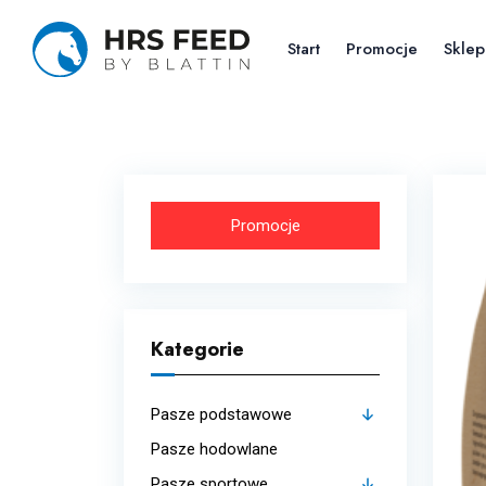
Skip
to
Start
Promocje
Sklep
the
content
Promocje
Kategorie
Pasze podstawowe
Pasze hodowlane
Budowa mięśni
Pasze sportowe
Strukturalne