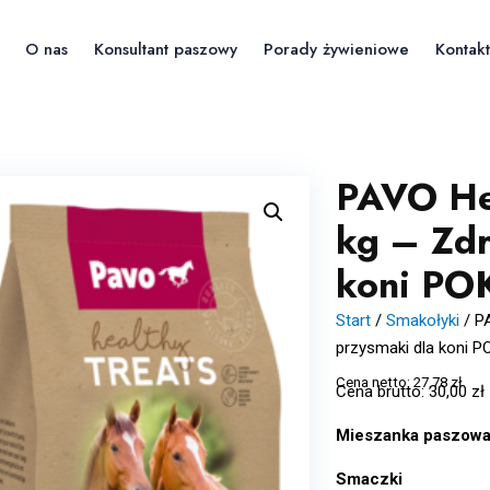
O nas
Konsultant paszowy
Porady żywieniowe
Kontakt
PAVO Hea
kg – Zd
koni P
Start
/
Smakołyki
/
P
przysmaki dla koni
Cena netto:
27,78
zł
Cena brutto:
30,00
zł
Mieszanka paszowa 
Smaczki