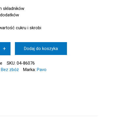
h składników
 dodatków
artość cukru i skrobi
+
Dodaj do koszyka
ie
SKU:
04-86076
,
Bez zbóż
Marka:
Pavo