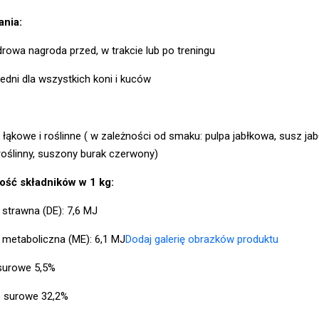
nia:
rowa nagroda przed, w trakcie lub po treningu
dni dla wszystkich koni i kuców
łąkowe i roślinne ( w zależności od smaku: pulpa jabłkowa, susz jabł
roślinny, suszony burak czerwony)
ość składników w 1 kg:
 strawna (DE): 7,6 MJ
 metaboliczna (ME): 6,1 MJ
Dodaj galerię obrazków produktu
 surowe 5,5%
 surowe 32,2%