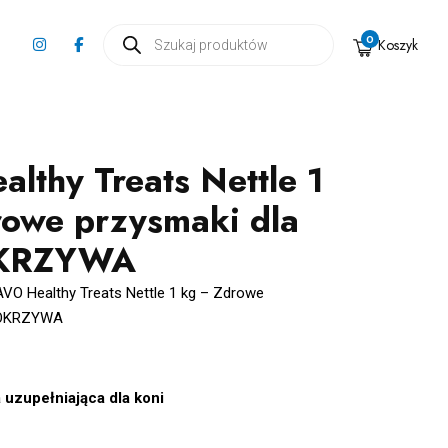
Wyszukiwarka
0
Koszyk
produktów
lthy Treats Nettle 1
rowe przysmaki dla
OKRZYWA
AVO Healthy Treats Nettle 1 kg – Zdrowe
 POKRZYWA
uzupełniająca dla koni