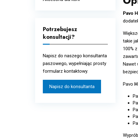
Op
Układ oddechowy
Wcierki
Pavo H
Układ odpornościowy i
dodatek
alergie
Potrzebujesz
Układ pokarmowy i
Większo
konsultacji?
metabolizm
takie j
100% z 
Witaminy i minerały
Napisz do naszego konsultanta
zawarto
paszowego, wypełniając prosty
Nawet w
formularz kontaktowy.
bezpie
Pavo
H
Napisz do konsultanta
Pa
Pa
Pa
Pa
Pa
Wypróbu