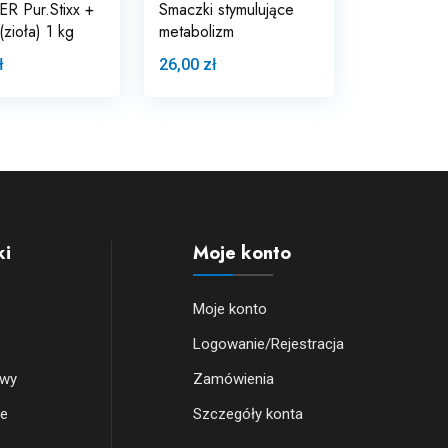
R Pur.Stixx +
Smaczki stymulujące
(zioła) 1 kg
metabolizm
ł
26,00 zł
ki
Moje konto
Moje konto
Logowanie/Rejestracja
owy
Zamówienia
we
Szczegóły konta