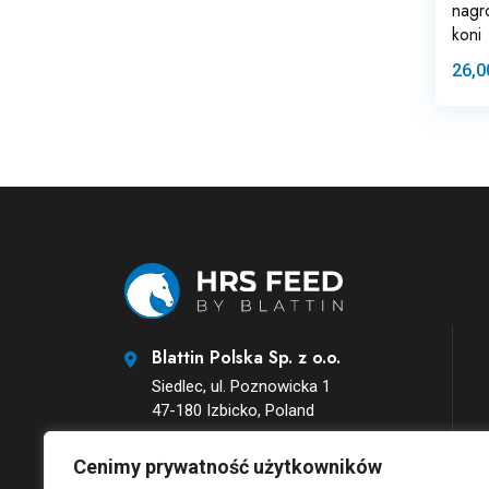
nagr
koni
26,0
Blattin Polska Sp. z o.o.
Siedlec, ul. Poznowicka 1
47-180 Izbicko, Poland
Email:
Cenimy prywatność użytkowników
bok@hrsfeed-sklep.pl