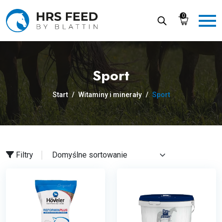
Skip
to
0
the
content
Sport
Start
/
Witaminy i minerały
/
Sport
Filtry