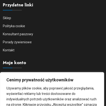
Przydatne linki
Sklep
Polityka cookie
Konsultant paszowy
Porady żywieniowe
Kontakt
Moje konto
Moje konto
Cenimy prywatność użytkowników
Logowanie/Rejestracja
Używamy plików cookie, aby poprawić jakość przeglądania,
Zamówienia
wyświetlać reklamy lub treści dostosowane do
indywidualnych potrzeb użytkowników oraz analizować ruch
Szczegóły konta
na stronie. Kliknięcie przycisku „Akceptuj wszystkie” oznacza