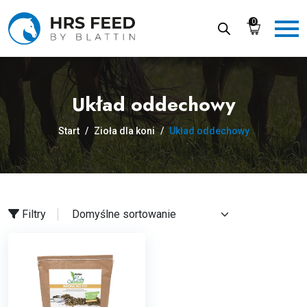
Skip
to
0
the
content
Układ oddechowy
Start
/
Zioła dla koni
/
Układ oddechowy
Filtry