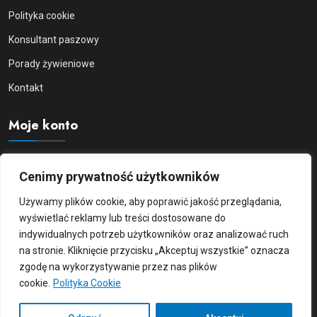
Polityka cookie
Konsultant paszowy
Porady żywieniowe
Kontakt
Moje konto
Moje konto
Cenimy prywatność użytkowników
Logowanie/Rejestracja
Używamy plików cookie, aby poprawić jakość przeglądania,
Zamówienia
wyświetlać reklamy lub treści dostosowane do
indywidualnych potrzeb użytkowników oraz analizować ruch
Szczegóły konta
na stronie. Kliknięcie przycisku „Akceptuj wszystkie” oznacza
zgodę na wykorzystywanie przez nas plików
cookie.
Polityka Cookie
© HRS Feed by
Blattin Polska Sp. z o.o.