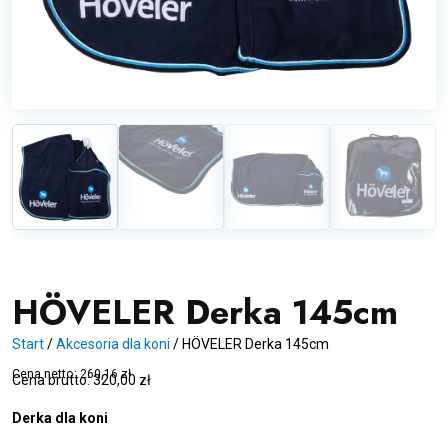
HÖVELER Derka 145cm
Start
/
Akcesoria dla koni
/
HÖVELER Derka 145cm
Cena netto:
260,16
zł
Cena brutto:
320,00
zł
Derka dla koni