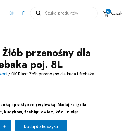
Wyszukiwarka
0
Koszyk
produktów
 Żłób przenośny dla
rebaka poj. 8L
koni
/
OK Plast Żłób przenośny dla kuca i źrebaka
arką i praktyczną wylewką. Nadaje się dla
 kucyków, źrebiąt, owiec, kóz i cieląt.
+
Dodaj do koszyka