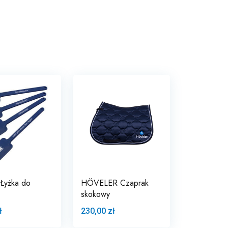
Łyżka do
HÖVELER Czaprak
skokowy
ł
230,00 zł