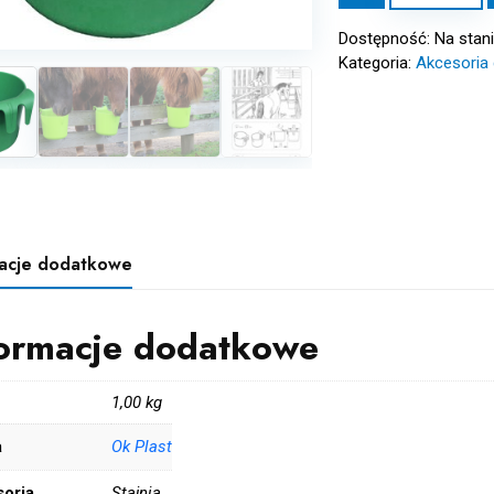
Plast
Dostępność:
Na stan
Żłób
Kategoria:
Akcesoria 
przenośny
dla
kuca
i
źrebaka
poj.
8L
macje dodatkowe
formacje dodatkowe
1,00 kg
a
Ok Plast
oria
Stajnia