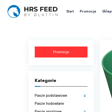
Skip
to
Start
Promocje
Sklep
the
content
Promocje
Kategorie
Pasze podstawowe
Pasze hodowlane
Budowa mięśni
Pasze sportowe
Strukturalne