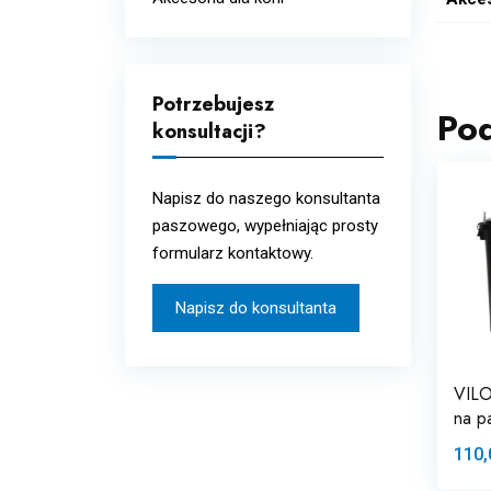
Układ oddechowy
Wcierki
Układ odpornościowy i
alergie
Potrzebujesz
Po
Układ pokarmowy i
konsultacji?
metabolizm
Witaminy i minerały
Napisz do naszego konsultanta
paszowego, wypełniając prosty
formularz kontaktowy.
Napisz do konsultanta
VILO
na p
110,