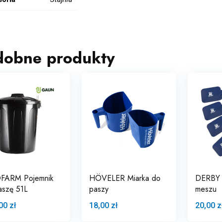
dobne produkty
FARM Pojemnik
HÖVELER Miarka do
DERBY 
aszę 51L
paszy
meszu
00 zł
18,00 zł
20,00 z