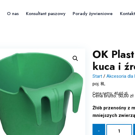
O nas
Konsultant paszowy
Porady żywieniowe
Kontakt
OK Plast
kuca i ź
Start
/
Akcesoria dla 
poj. 8L
Cena netto:
40,65
zł
Cena brutto:
50,00
zł
Żłób przenośny z mi
mniejszych zwierząt,
ilość
-
OK