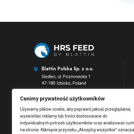
Blattin Polska Sp. z o.o.
Siedlec, ul. Poznowicka 1
47-180 Izbicko, Poland
Email:
Cenimy prywatność użytkowników
bok@hrsfeed-sklep.pl
Używamy plików cookie, aby poprawić jakość przeglądania,
Telefon:
wyświetlać reklamy lub treści dostosowane do
+48 795 512 533
indywidualnych potrzeb użytkowników oraz analizować ruch
Instagram
na stronie. Kliknięcie przycisku „Akceptuj wszystkie” oznacz