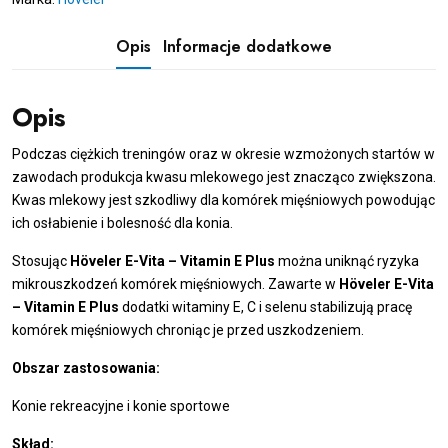
Vitamin
E
Opis
Informacje dodatkowe
Plus
1
kg
Opis
Podczas ciężkich treningów oraz w okresie wzmożonych startów w
zawodach produkcja kwasu mlekowego jest znacząco zwiększona.
Kwas mlekowy jest szkodliwy dla komórek mięśniowych powodując
ich osłabienie i bolesność dla konia.
Stosując
Höveler E-Vita – Vitamin E Plus
można uniknąć ryzyka
mikrouszkodzeń komórek mięśniowych. Zawarte w
Höveler E-Vita
– Vitamin E Plus
dodatki witaminy E, C i selenu stabilizują pracę
komórek mięśniowych chroniąc je przed uszkodzeniem.
Obszar zastosowania:
Konie rekreacyjne i konie sportowe
Skład: