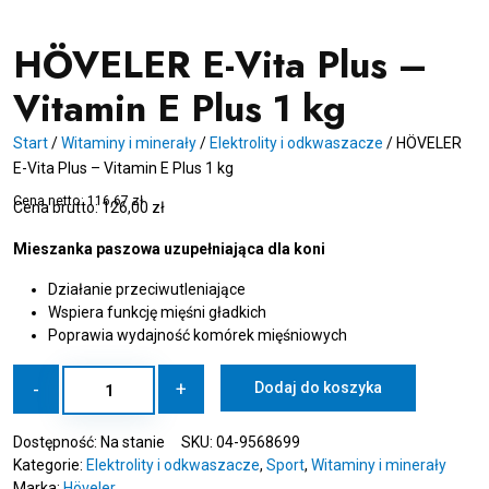
HÖVELER E-Vita Plus –
Vitamin E Plus 1 kg
Start
/
Witaminy i minerały
/
Elektrolity i odkwaszacze
/
HÖVELER
E-Vita Plus – Vitamin E Plus 1 kg
Cena netto:
116,67
zł
Cena brutto:
126,00
zł
Mieszanka paszowa uzupełniająca dla koni
Działanie przeciwutleniające
Wspiera funkcję mięśni gładkich
Poprawia wydajność komórek mięśniowych
ilość
-
+
Dodaj do koszyka
HÖVELER
E-
Dostępność:
Na stanie
SKU:
04-9568699
Vita
Kategorie:
Elektrolity i odkwaszacze
,
Sport
,
Witaminy i minerały
Plus
Marka:
Höveler
-