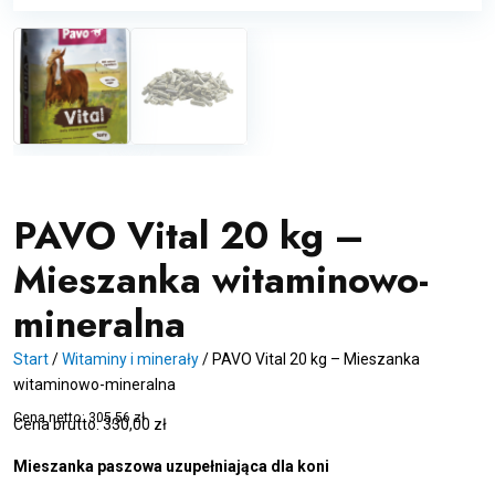
PAVO Vital 20 kg –
Mieszanka witaminowo-
mineralna
Start
/
Witaminy i minerały
/
PAVO Vital 20 kg – Mieszanka
witaminowo-mineralna
Cena netto:
305,56
zł
Cena brutto:
330,00
zł
Mieszanka paszowa uzupełniająca dla koni