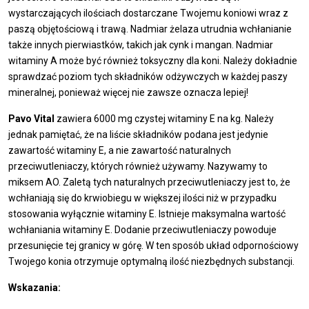
wystarczających ilościach dostarczane Twojemu koniowi wraz z
paszą objętościową i trawą. Nadmiar żelaza utrudnia wchłanianie
także innych pierwiastków, takich jak cynk i mangan. Nadmiar
witaminy A może być również toksyczny dla koni. Należy dokładnie
sprawdzać poziom tych składników odżywczych w każdej paszy
mineralnej, ponieważ więcej nie zawsze oznacza lepiej!
Pavo Vital
zawiera 6000 mg czystej witaminy E na kg. Należy
jednak pamiętać, że na liście składników podana jest jedynie
zawartość witaminy E, a nie zawartość naturalnych
przeciwutleniaczy, których również używamy. Nazywamy to
miksem AO. Zaletą tych naturalnych przeciwutleniaczy jest to, że
wchłaniają się do krwiobiegu w większej ilości niż w przypadku
stosowania wyłącznie witaminy E. Istnieje maksymalna wartość
wchłaniania witaminy E. Dodanie przeciwutleniaczy powoduje
przesunięcie tej granicy w górę. W ten sposób układ odpornościowy
Twojego konia otrzymuje optymalną ilość niezbędnych substancji.
Wskazania: