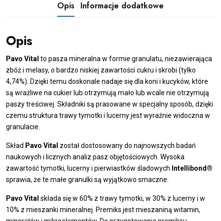
mineralna
Opis
Informacje dodatkowe
Opis
Pavo Vital
to pasza mineralna w formie granulatu, niezawierająca
zbóż i melasy, o bardzo niskiej zawartości cukru i skrobi (tylko
4,74%). Dzięki temu doskonale nadaje się dla koni i kucyków, które
są wrażliwe na cukier lub otrzymują mało lub wcale nie otrzymują
paszy treściwej. Składniki są prasowane w specjalny sposób, dzięki
czemu struktura trawy tymotki i lucerny jest wyraźnie widoczna w
granulacie.
Skład
Pavo Vital
został dostosowany do najnowszych badań
naukowych i licznych analiz pasz objętościowych. Wysoka
zawartość tymotki, lucerny i pierwiastków śladowych
Intellibond®
sprawia, że ​​te małe granulki są wyjątkowo smaczne.
Pavo Vital
składa się w 60% z trawy tymotki, w 30% z lucerny i w
10% z mieszanki mineralnej. Premiks jest mieszaniną witamin,