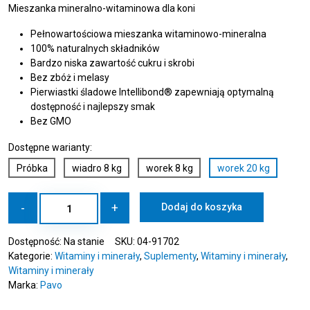
Mieszanka mineralno-witaminowa dla koni
Pełnowartościowa mieszanka witaminowo-mineralna
100% naturalnych składników
Bardzo niska zawartość cukru i skrobi
Bez zbóż i melasy
Pierwiastki śladowe Intellibond® zapewniają optymalną
dostępność i najlepszy smak
Bez GMO
Dostępne warianty:
Próbka
wiadro 8 kg
worek 8 kg
worek 20 kg
ilość
-
+
Dodaj do koszyka
PAVO
Vital
Dostępność:
Na stanie
SKU:
04-91702
20
Kategorie:
Witaminy i minerały
,
Suplementy
,
Witaminy i minerały
,
kg
Witaminy i minerały
-
Marka:
Pavo
Mieszanka
witaminowo-