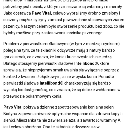
minerałów i mikroelementów. Do przygotowania premiksu
potrzebny jest nośnik, z którym zmieszane są witaminy i minerały.
Jako dostawca
Pavo Vital,
celowo wybraliśmy drobno zmielony i
suszony miąższ cytryny zamiast powszechnie stosowanych ziaren
pszenicy. Naszym celem było stworzenie produktu bez zbóż, co nie
byłoby możliwe przy zastosowaniu nośnika pszennego.
Problem z pierwiastkami śladowymi (w tym z miedzią i cynkiem)
polega na tym, że te składniki odżywcze mają z natury bardzo
gorzki smak, co oznacza, że ​​konie i kuce często ich nie jedzą.
Dlatego stosujemy pierwiastki śladowe
Intellibond®
, które
sprawiają, że nieprzyjemny smak uwalnia się wyłącznie poprzez
kontakt z kwasem żołądkowym, a nie w pysku konia. Ponadto
pierwiastki śladowe
Intellibond®
charakteryzują się bardzo
wysoką biodostępnością, co oznacza, że ​​są dobrze wchłaniane w
przewodzie pokarmowym konia.
Pavo Vital
pokrywa dzienne zapotrzebowanie konia na selen.
Biotyna zapewnia również optymalne wsparcie dla zdrowia kopyt i
sierści. Mieszanka ta nie zawiera żelaza, a zawartość witaminy A
jest celowo obniżona. Oba te składniki odżywcze są w