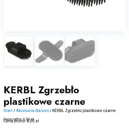
KERBL Zgrzebło
plastikowe czarne
Start
/
Akcesoria dla koni
/
KERBL Zgrzebło plastikowe czarne
Cena netto:
6,50
zł
Cena brutto:
8,00
zł