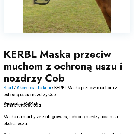
KERBL Maska przeciw
muchom z ochroną uszu i
nozdrzy Cob
Start
/
Akcesoria dla koni
/
KERBL Maska przeciw muchom z
ochroną uszu i nozdrzy Cob
Cena netto:
65,04
zł
Cena brutto:
80,00
zł
Maska na muchy ze zintegrowaną ochroną między nosem, a
okolicą oczu.