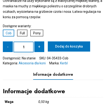
Ochraniacze na uszy wykonane są z elastycznej miękkiej tkaniny, a
maska ​​na muchy z miękkiego poliestru o szczególnie drobnych
oczkach, wyściełana na grzbiecie czoła i nosa. Łatwa regulacja na
koniu za pomocą rzepów.
Dostępne warianty:
Cob
Full
Pony
ilość
-
+
Dodaj do koszyka
KERBL
Maska
Dostępność:
Na stanie
SKU:
04-35433-Cob
przeciw
Kategoria:
Akcesoria dla koni
Marka:
Kerbl
muchom
z
ochroną
Informacje dodatkowe
uszu
i
nozdrzy
Informacje dodatkowe
Cob
Waga
0,50 kg