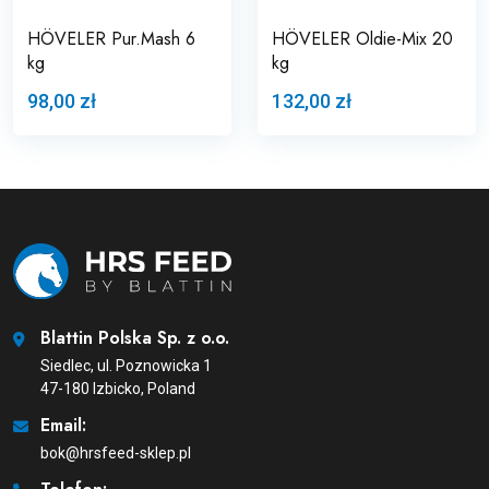
HÖVELER Pur.Mash 6
HÖVELER Oldie-Mix 20
kg
kg
98,00 zł
132,00 zł
Blattin Polska Sp. z o.o.
Siedlec, ul. Poznowicka 1
47-180 Izbicko, Poland
Email:
bok@hrsfeed-sklep.pl