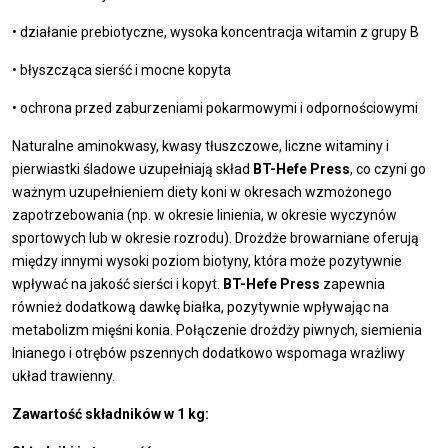
• działanie prebiotyczne, wysoka koncentracja witamin z grupy B
• błyszcząca sierść i mocne kopyta
• ochrona przed zaburzeniami pokarmowymi i odpornościowymi
Naturalne aminokwasy, kwasy tłuszczowe, liczne witaminy i
pierwiastki śladowe uzupełniają skład
BT-Hefe Press
, co czyni go
ważnym uzupełnieniem diety koni w okresach wzmożonego
zapotrzebowania (np. w okresie linienia, w okresie wyczynów
sportowych lub w okresie rozrodu). Drożdże browarniane oferują
między innymi wysoki poziom biotyny, która może pozytywnie
wpływać na jakość sierści i kopyt.
BT-Hefe Press
zapewnia
również dodatkową dawkę białka, pozytywnie wpływając na
metabolizm mięśni konia. Połączenie drożdży piwnych, siemienia
lnianego i otrębów pszennych dodatkowo wspomaga wrażliwy
układ trawienny.
Zawartość składników w 1 kg: