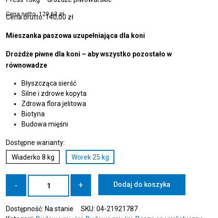
Cena netto:
129,63
zł
Cena brutto:
140,00
zł
Mieszanka paszowa uzupełniająca dla koni
Drożdże piwne dla koni – aby wszystko pozostało w
równowadze
Błyszcząca sierść
Silne i zdrowe kopyta
Zdrowa flora jelitowa
Biotyna
Budowa mięśni
Dostępne warianty:
Wiaderko 8 kg
Worek 25 kg
ilość
-
+
Dodaj do koszyka
HÖVELER
BT-
Dostępność:
Na stanie
SKU:
04-21921787
Hefe