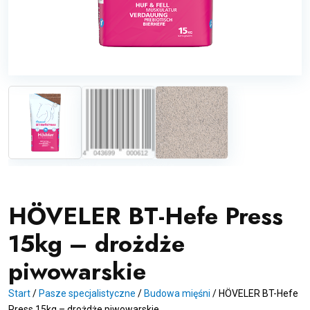
HÖVELER BT-Hefe Press
15kg – drożdże
piwowarskie
Start
/
Pasze specjalistyczne
/
Budowa mięśni
/
HÖVELER BT-Hefe
Press 15kg – drożdże piwowarskie