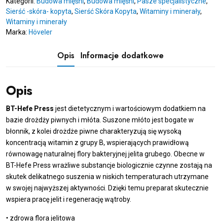
Kategorii:
Budowa mięśni
,
Budowa mięśni
,
Pasze specjalistyczne
,
Press
Sierść -skóra- kopyta
,
Sierść Skóra Kopyta
,
Witaminy i minerały
,
15kg
Witaminy i minerały
-
Marka:
Höveler
drożdże
piwowarskie
Opis
Informacje dodatkowe
Opis
BT-Hefe Press
jest dietetycznym i wartościowym dodatkiem na
bazie drożdży piwnych i młóta. Suszone młóto jest bogate w
błonnik, z kolei drożdże piwne charakteryzują się wysoką
koncentracją witamin z grupy B, wspierających prawidłową
równowagę naturalnej flory bakteryjnej jelita grubego. Obecne w
BT-Hefe Press wrażliwe substancje biologicznie czynne zostają na
skutek delikatnego suszenia w niskich temperaturach utrzymane
w swojej najwyższej aktywności. Dzięki temu preparat skutecznie
wspiera pracę jelit i regenerację wątroby.
• zdrowa flora jelitowa