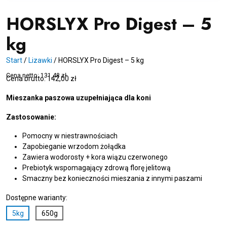
HORSLYX Pro Digest – 5
kg
Start
/
Lizawki
/
HORSLYX Pro Digest – 5 kg
Cena netto:
131,48
zł
Cena brutto:
142,00
zł
Mieszanka paszowa uzupełniająca dla koni
Zastosowanie:
Pomocny w niestrawnościach
Zapobieganie wrzodom żołądka
Zawiera wodorosty + kora wiązu czerwonego
Prebiotyk wspomagający zdrową florę jelitową
Smaczny bez konieczności mieszania z innymi paszami
Dostępne warianty:
5kg
650g