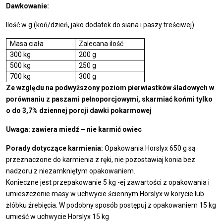
Dawkowanie:
Ilość w g (koń/dzień, jako dodatek do siana i paszy treściwej)
Masa ciała
Zalecana ilość
300 kg
200 g
500 kg
250 g
700 kg
300 g
Ze względu na podwyższony poziom pierwiastków śladowych w
porównaniu z paszami pełnoporcjowymi, skarmiać końmi tylko
o do 3,7% dziennej porcji dawki pokarmowej
Uwaga: zawiera miedź – nie karmić owiec
Porady dotyczące karmienia:
Opakowania Horslyx 650 g są
przeznaczone do karmienia z ręki, nie pozostawiaj konia bez
nadzoru z niezamkniętym opakowaniem.
Konieczne jest przepakowanie 5 kg -ej zawartości z opakowania i
umieszczenie masy w uchwycie ściennym Horslyx w korycie lub
żłóbku źrebięcia. W podobny sposób postępuj z opakowaniem 15 kg
umieść w uchwycie Horslyx 15 kg