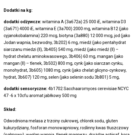
Dodatki na kg:
dodatki odżywcze:
witamina A (3a672a) 25 000 iE, witamina D3
(3a671) 4000 iE, witamina E (3a700) 2000 mg, witamina B12 (jako
cyjanokobalamina) 220 mcg, biotyna (3a880) 12 000 mcg, jod (jako
Jodan wapnia, bezwodny, 3b202) 6 mg, miedź (jako pentahydrat
siarczanu miedzi (II), 3b405) 540 mg, miedź (jako miedź (II) –
hydrat chelatu aminokwasowego, 3b406) 60 mg, mangan (jako
mangan (II) – tlenek, 3b502) 800 mg, cynk (jako siarczan cynku,
monohydrat, 3b605) 1080 mg, cynk (jako chelat glicyno-cynkowy,
hydrat, 3b607) 120 mg, selen (jako selenin sodu 3b801) 5 mg,
dodatki sensoryczne:
4b1702 Sacchaaromyces cerevisiae NCYC
47 -6 x 10cfu aromat jabłkowy 500 mg
Skład:
Odwodniona melasa z trzciny cukrowej, chlorek sodu, gluten
kukurydziany, fosforan monowapniowy, roślinny kwas tłuszczowy
(palmowy), węglan wapnia, tlenek magnezu, drożdże actiisaf, kora