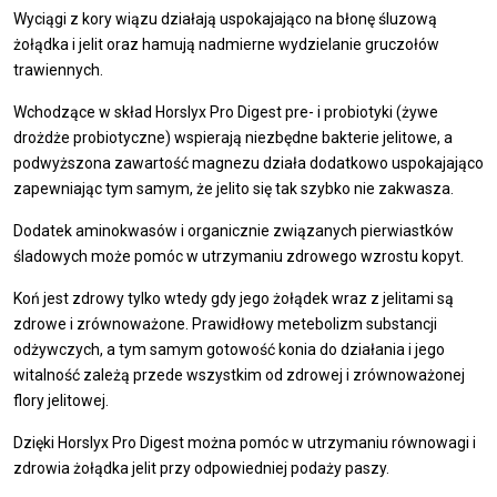
Wyciągi z kory wiązu działają uspokajająco na błonę śluzową
żołądka i jelit oraz hamują nadmierne wydzielanie gruczołów
trawiennych.
Wchodzące w skład Horslyx Pro Digest pre- i probiotyki (żywe
drożdże probiotyczne) wspierają niezbędne bakterie jelitowe, a
podwyższona zawartość magnezu działa dodatkowo uspokajająco
zapewniając tym samym, że jelito się tak szybko nie zakwasza.
Dodatek aminokwasów i organicznie związanych pierwiastków
śladowych może pomóc w utrzymaniu zdrowego wzrostu kopyt.
Koń jest zdrowy tylko wtedy gdy jego żołądek wraz z jelitami są
zdrowe i zrównoważone. Prawidłowy metebolizm substancji
odżywczych, a tym samym gotowość konia do działania i jego
witalność zależą przede wszystkim od zdrowej i zrównoważonej
flory jelitowej.
Dzięki Horslyx Pro Digest można pomóc w utrzymaniu równowagi i
zdrowia żołądka jelit przy odpowiedniej podaży paszy.