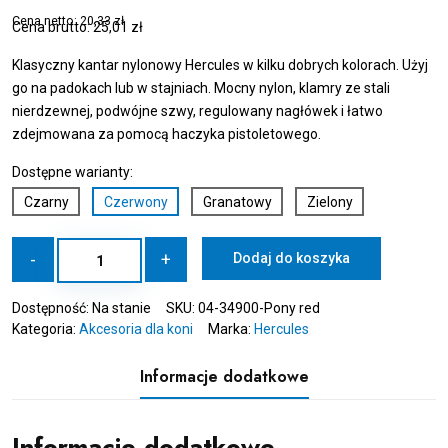
Cena netto:
20,33
zł
Cena brutto:
25,01
zł
Klasyczny kantar nylonowy Hercules w kilku dobrych kolorach. Użyj
go na padokach lub w stajniach. Mocny nylon, klamry ze stali
nierdzewnej, podwójne szwy, regulowany nagłówek i łatwo
zdejmowana za pomocą haczyka pistoletowego.
Dostępne warianty:
Czarny
Czerwony
Granatowy
Zielony
ilość
-
+
Dodaj do koszyka
HERCULES
Kantar
Dostępność:
Na stanie
SKU:
04-34900-Pony red
nylonowy
Kategoria:
Akcesoria dla koni
Marka:
Hercules
-
Pony
czerwony
Informacje dodatkowe
Informacje dodatkowe