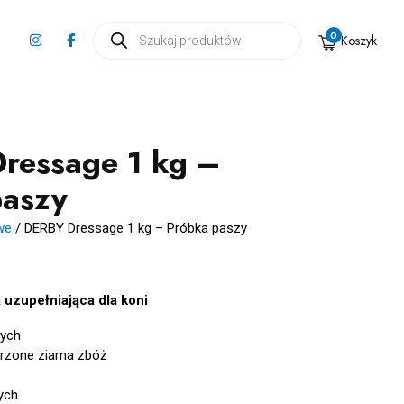
Wyszukiwarka
0
Koszyk
produktów
ressage 1 kg –
paszy
we
/
DERBY Dressage 1 kg – Próbka paszy
uzupełniająca dla koni
wych
rzone ziarna zbóż
ych