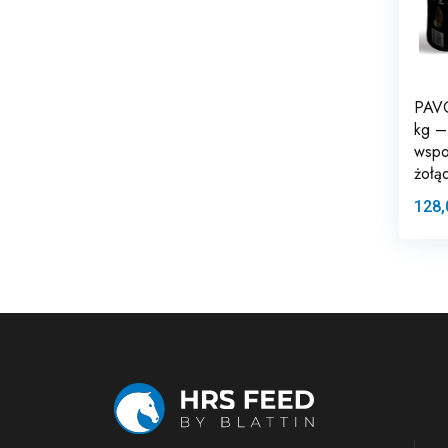
PAVO
kg –
wspo
żołą
128,