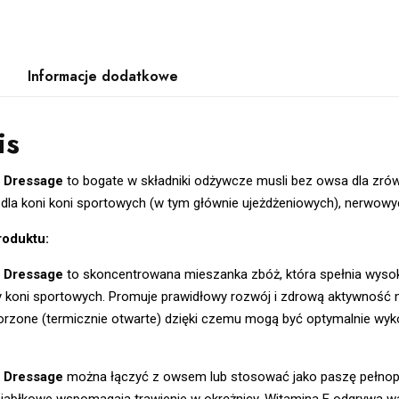
Informacje dodatkowe
is
 Dressage
to bogate w składniki odżywcze musli bez owsa dla zró
 dla koni koni sportowych (w tym głównie ujeżdżeniowych), nerwowy
roduktu:
 Dressage
to skoncentrowana mieszanka zbóż, która spełnia wysoki
 koni sportowych. Promuje prawidłowy rozwój i zdrową aktywność m
orzone (termicznie otwarte) dzięki czemu mogą być optymalnie wy
 Dressage
można łączyć z owsem lub stosować jako paszę pełnopo
 jabłkowe wspomagają trawienie w okrężnicy. Witamina E odgrywa wa