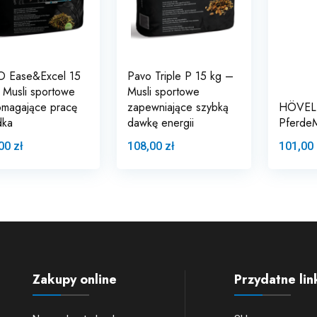
 Ease&Excel 15
Pavo Triple P 15 kg –
 Musli sportowe
Musli sportowe
magające pracę
zapewniające szybką
HÖVEL
dka
dawkę energii
PferdeM
00 zł
108,00 zł
101,00 
Zakupy online
Przydatne lin