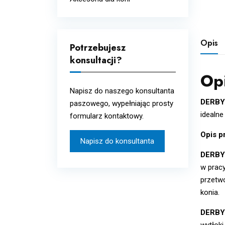
Układ oddechowy
Wcierki
Układ odpornościowy i
alergie
Opis
Potrzebujesz
Układ pokarmowy i
konsultacji?
metabolizm
Op
Witaminy i minerały
Napisz do naszego konsultanta
DERBY
paszowego, wypełniając prosty
idealne
formularz kontaktowy.
Opis p
Napisz do konsultanta
DERBY
w pracy
przetw
konia.
DERBY
wytłoki