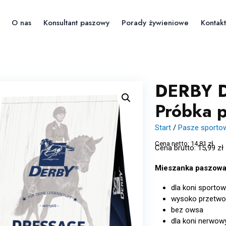
O nas
Konsultant paszowy
Porady żywieniowe
Kontakt
DERBY D
Próbka 
Start
/
Pasze sporto
Cena netto:
14,81
zł
Cena brutto:
15,99
zł
Mieszanka paszowa 
dla koni sporto
wysoko przetwo
bez owsa
dla koni nerwow