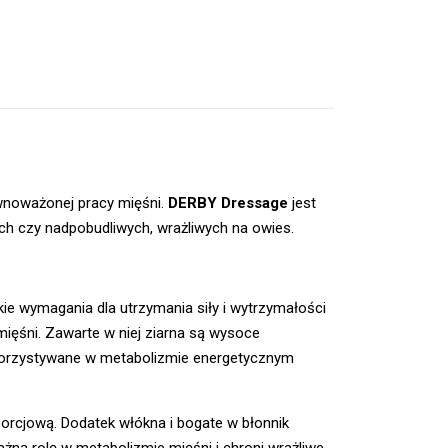
wnoważonej pracy mięśni.
DERBY Dressage
jest
ch czy nadpobudliwych, wrażliwych na owies.
e wymagania dla utrzymania siły i wytrzymałości
ięśni. Zawarte w niej ziarna są wysoce
korzystywane w metabolizmie energetycznym
rcjową. Dodatek włókna i bogate w błonnik
żną rolę w metabolizmie mięśni i chroni wrażliwe