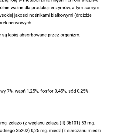
ególnie ważne dla produkcji enzymów, a tym samym
sokiej jakości nośnikami białkowymi (drożdże
mórek nerwowych.
 są lepiej absorbowane przez organizm.
wy 7%, wapń 1,25%, fosfor 0,45%, sód 0,25%,
 mg, żelazo (z węglanu żelaza (II) 3b101) 53 mg,
wodnego 3b202) 0,25 mg, miedź (z siarczanu miedzi