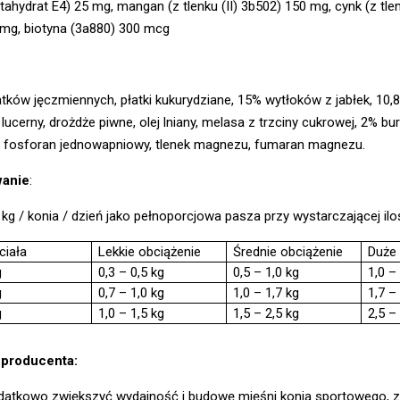
entahydrat E4) 25 mg, mangan (z tlenku (II) 3b502) 150 mg, cynk (z tl
 mg, biotyna (3a880) 300 mcg
tków jęczmiennych, płatki kukurydziane, 15% wytłoków z jabłek, 10,8%
 lucerny, drożdże piwne, olej lniany, melasa z trzciny cukrowej, 2%
, fosforan jednowapniowy, tlenek magnezu, fumaran magnezu.
wanie
:
 kg / konia / dzień jako pełnoporcjowa pasza przy wystarczającej ilo
ciała
Lekkie obciążenie
Średnie obciążenie
Duże 
g
0,3 – 0,5 kg
0,5 – 1,0 kg
1,0 –
g
0,7 – 1,0 kg
1,0 – 1,7 kg
1,7 –
g
1,0 – 1,5 kg
1,5 – 2,5 kg
2,5 –
producenta:
datkowo zwiększyć wydajność i budowę mięśni konia sportowego,