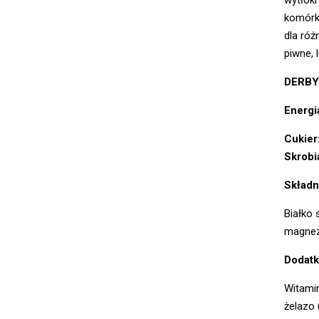
komórki
dla róż
piwne, 
DERBY
Energi
Cukier
Skrobi
Składni
Białko 
magnez
Dodatk
Witamin
żelazo 