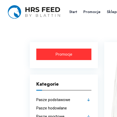
Skip
to
Start
Promocje
Sklep
the
content
Promocje
Kategorie
Pasze podstawowe
Pasze hodowlane
Budowa mięśni
Pasze sportowe
Strukturalne