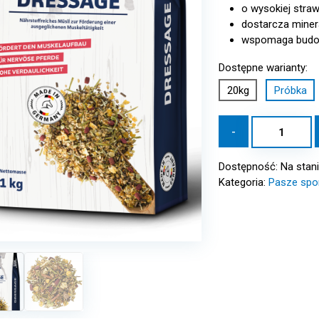
o wysokiej stra
dostarcza minera
wspomaga budo
Dostępne warianty:
20kg
Próbka
ilość
-
DERBY
Dressage
Dostępność:
Na stan
1
Kategoria:
Pasze spo
kg
-
Próbka
paszy