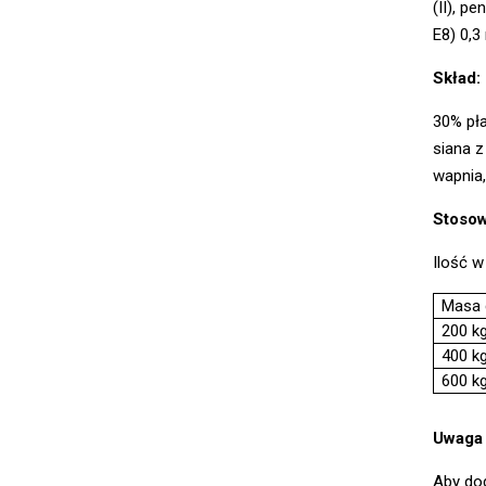
(II), p
E8) 0,3
Skład:
30% pła
siana z
wapnia
Stoso
Ilość w
Masa 
200 k
400 k
600 k
Uwaga 
Aby do