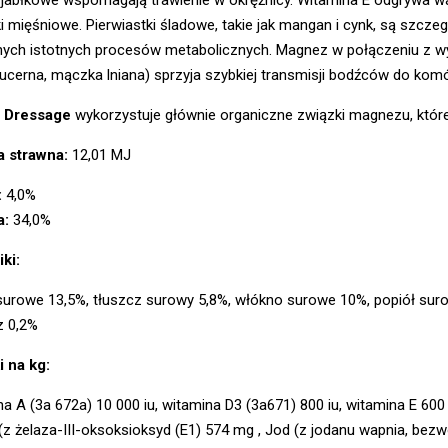
 mięśniowe. Pierwiastki śladowe, takie jak mangan i cynk, są szcz
nych istotnych procesów metabolicznych. Magnez w połączeniu z wy
lucerna, mączka lniana) sprzyja szybkiej transmisji bodźców do ko
 Dressage
wykorzystuje głównie organiczne związki magnezu, które
a strawna:
12,01 MJ
:
4,0%
a:
34,0%
ki:
surowe 13,5%, tłuszcz surowy 5,8%, włókno surowe 10%, popiół suro
 0,2%
i na kg:
a A (3a 672a) 10 000 iu, witamina D3 (3a671) 800 iu, witamina E 600
(z żelaza-III-oksoksioksyd (E1) 574 mg , Jod (z jodanu wapnia, bez