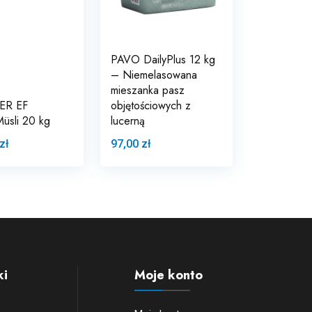
PAVO DailyPlus 12 kg
– Niemelasowana
mieszanka pasz
ER EF
objętościowych z
üsli 20 kg
lucerną
zł
97,00 zł
ki
Moje konto