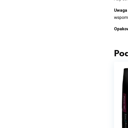
Uwaga 
wspoma
Opako
Po