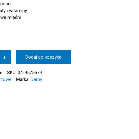
wności
ły i witaminy
wę mięśni
+
Dodaj do koszyka
ie
SKU:
04-9575579
rtowe
Marka:
Derby