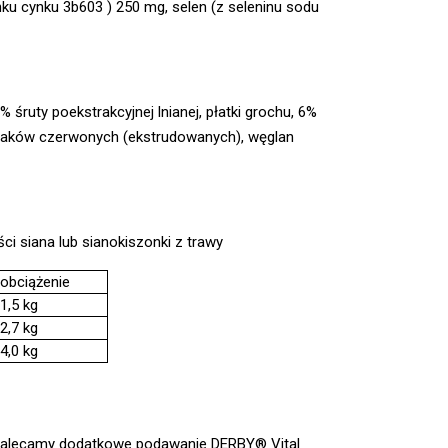
enku cynku 3b603 ) 250 mg, selen (z seleninu sodu
 śruty poekstrakcyjnej lnianej, płatki grochu, 6%
 buraków czerwonych (ekstrudowanych), węglan
ści siana lub sianokiszonki z trawy
obciążenie
 1,5 kg
 2,7 kg
 4,0 kg
 zalecamy dodatkowe podawanie DERBY® Vital