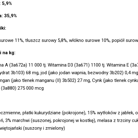
: 5,9%
a: 35,9%
ki:
surowe 11%, tłuszcz surowy 5,8%, włókno surowe 10%, popiół surow
i na kg:
a A (3a672a) 11 000 tj. Witamina D3 (3a671) 1100 tj. Witamina E (3a7
rat 3b103) 68 mg, jod (jako jodan wapnia, bezwodny 3b202) 0,4 mg, m
gan (jako tlenek manganu (II) 3b502) 27 mg, Cynk (jako tlenek cynku
a (3a880) 275 000 mcg
jęczmienne, płatki kukurydziane (pokrojone), 15% wytłoków z jabłek, 
ń, 3% marchwi (suszonej, pokrojonej w kostkę), melasa z trzciny cuk
więtojański (suszony i zmielony)