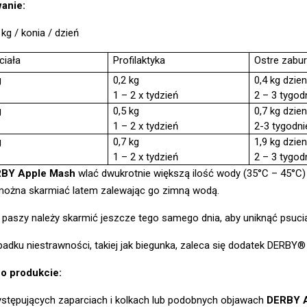
anie:
 kg / konia / dzień
ciała
Profilaktyka
Ostre zabur
g
0,2 kg
0,4 kg dzie
1 – 2 x tydzień
2 – 3 tygod
g
0,5 kg
0,7 kg dzie
1 – 2 x tydzień
2-3 tygodni
g
0,7 kg
1,9 kg dzie
1 – 2 x tydzień
2 – 3 tygod
BY Apple Mash
wlać dwukrotnie większą ilość wody (35°C – 45°C)
ożna skarmiać latem zalewając go zimną wodą.
 paszy należy skarmić jeszcze tego samego dnia, aby uniknąć psucia
adku niestrawności, takiej jak biegunka, zaleca się dodatek DERBY
o produkcie:
ystępujących zaparciach i kolkach lub podobnych objawach
DERBY 