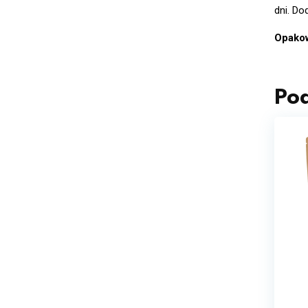
dni. Do
Opako
Po