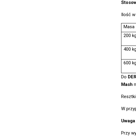
Stosow
Ilość w
Masa 
200 k
400 k
600 k
Do
DER
Mash
m
Resztki
W przyp
Uwaga 
Przy w