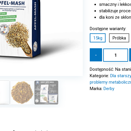
smaczny i lekko
stabilizuje proc
dla koni ze skło
Dostępne warianty:
15kg
Próbka
ilość
-
DERBY
Apfel
Dostępność:
Na stan
Mash
Kategorie:
Dla starsz
15
problemy metabolicz
kg
Marka:
Derby