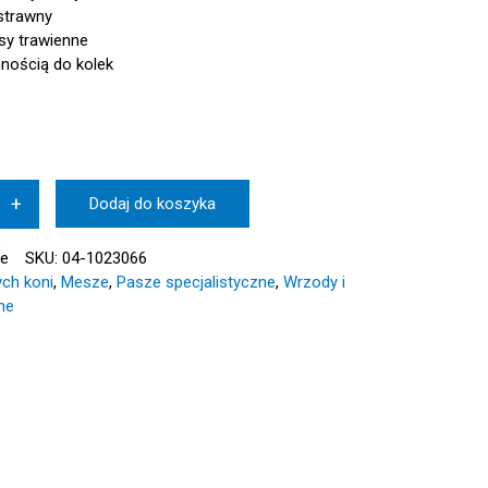
strawny
esy trawienne
nnością do kolek
+
Dodaj do koszyka
ie
SKU:
04-1023066
ych koni
,
Mesze
,
Pasze specjalistyczne
,
Wrzody i
ne