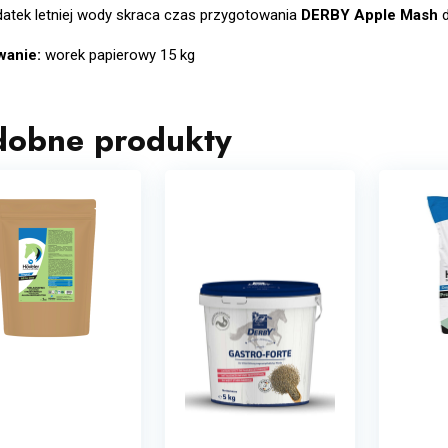
datek letniej wody skraca czas przygotowania
DERBY Apple Mash
d
wanie:
worek papierowy 15 kg
dobne produkty