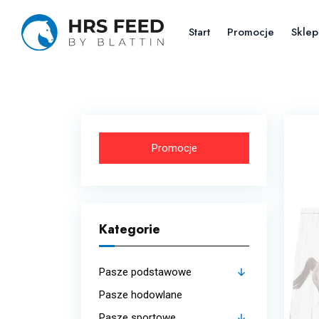
Skip
to
Start
Promocje
Sklep
the
content
Promocje
Kategorie
Pasze podstawowe
Pasze hodowlane
Budowa mięśni
Pasze sportowe
Strukturalne