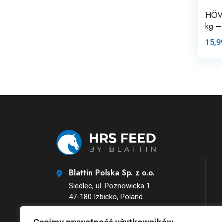
HÖVE
kg –
15,9
Blattin Polska Sp. z o.o.
Siedlec, ul. Poznowicka 1
47-180 Izbicko, Poland
Email: