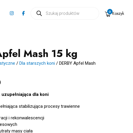
Wyszukiwarka
0
Koszyk
produktów
pfel Mash 15 kg
istyczne
/
Dla starszych koni
/
DERBY Apfel Mash
ł
uzupełniająca dla koni
niająca stabilizująca procesy trawienne
acji i rekonwalescencji
tresowych
utraty masy ciała