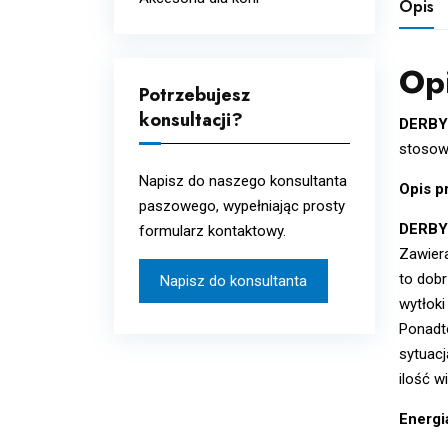
Opis
Układ oddechowy
Wcierki
Układ odpornościowy i
Op
alergie
Potrzebujesz
Układ pokarmowy i
konsultacji?
DERBY
metabolizm
stosowa
Witaminy i minerały
Napisz do naszego konsultanta
Opis p
paszowego, wypełniając prosty
DERBY
formularz kontaktowy.
Zawiera
to dobr
Napisz do konsultanta
wytłoki
Ponadto
sytuacj
ilość w
Energi