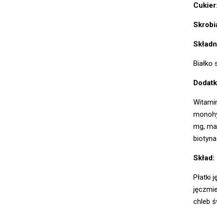
Cukier
Skrobi
Składni
Białko 
Dodatk
Witamin
monohyd
mg, man
biotyn
Skład:
Płatki 
jęczmie
chleb ś