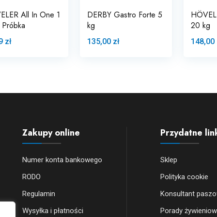
LER All In One 1
DERBY Gastro Forte 5
HÖVELE
 Próbka
kg
20 kg
9 zł
135,00 zł
148,00 
Zakupy online
Przydatne lin
Numer konta bankowego
Sklep
RODO
Polityka cookie
Regulamin
Konsultant pasz
Wysyłka i płatności
Porady żywienio