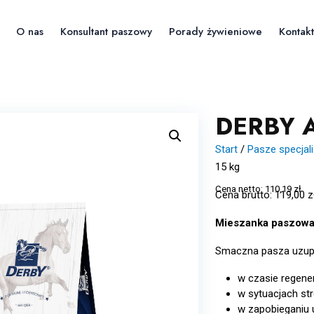
O nas
Konsultant paszowy
Porady żywieniowe
Kontakt
DERBY A
Start
/
Pasze specjal
15 kg
Cena netto:
110,19
zł
Cena brutto:
119,00
z
Mieszanka paszowa 
Smaczna pasza uzupeł
w czasie regener
w sytuacjach s
w zapobieganiu 