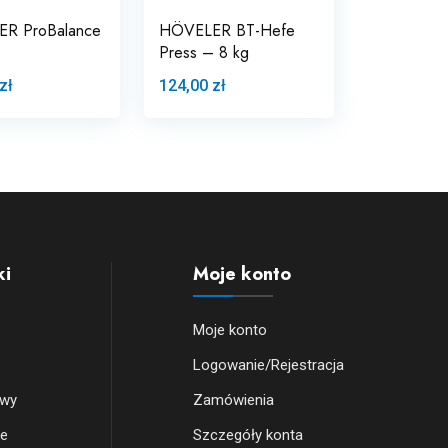
R ProBalance
HÖVELER BT-Hefe
Press – 8 kg
zł
124,00 zł
ki
Moje konto
Moje konto
Logowanie/Rejestracja
owy
Zamówienia
we
Szczegóły konta