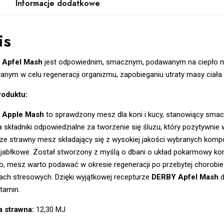
Informacje dodatkowe
is
 Apfel Mash
jest odpowiednim, smacznym, podawanym na ciepło me
nym w celu regeneracji organizmu, zapobieganiu utraty masy ciała
roduktu:
 Apple Mash
to sprawdzony mesz dla koni i kucy, stanowiący sma
 składniki odpowiedzialne za tworzenie się śluzu, który pozytywnie
ze strawny mesz składający się z wysokiej jakości wybranych kompon
 jabłkowe. Został stworzony z myślą o dbani o układ pokarmowy kon
, mesz warto podawać w okresie regeneracji po przebytej chorobie i
ach stresowych. Dzięki wyjątkowej recepturze
DERBY Apfel Mash
d
itamin.
a strawna:
12,30 MJ