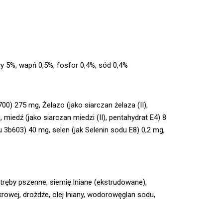
y 5%, wapń 0,5%, fosfor 0,4%, sód 0,4%
00) 275 mg, Żelazo (jako siarczan żelaza (II),
iedź (jako siarczan miedzi (II), pentahydrat E4) 8
 3b603) 40 mg, selen (jak Selenin sodu E8) 0,2 mg,
otręby pszenne, siemię lniane (ekstrudowane),
rowej, drożdże, olej lniany, wodorowęglan sodu,