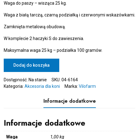
Waga do paszy – wisząca 25 kg.
Waga z białą tarczą, czarną podziałką i czerwonymi wskazówkami.
Zamknięta metalową obudową.
W komplecie 2 haczyki S do zawieszenia.
Maksymalna waga 25 kg – podziałka 100 gramów.
ilość
Dodaj do koszyka
KERBL
Waga
Dostępność:
Na stanie
SKU:
04-6164
wisząca
Kategoria:
Akcesoria dla koni
Marka:
Vilofarm
do
paszy
Informacje dodatkowe
25
kg
Informacje dodatkowe
Waga
1,00 kg