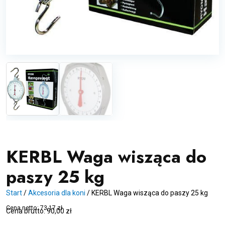
KERBL Waga wisząca do
paszy 25 kg
Start
/
Akcesoria dla koni
/
KERBL Waga wisząca do paszy 25 kg
Cena netto:
73,17
zł
Cena brutto:
90,00
zł