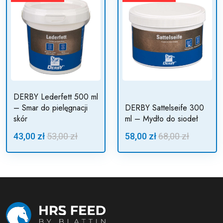
DERBY Lederfett 500 ml
– Smar do pielęgnacji
DERBY Sattelseife 300
skór
ml – Mydło do siodeł
43,00 zł
53,00 zł
58,00 zł
68,00 zł