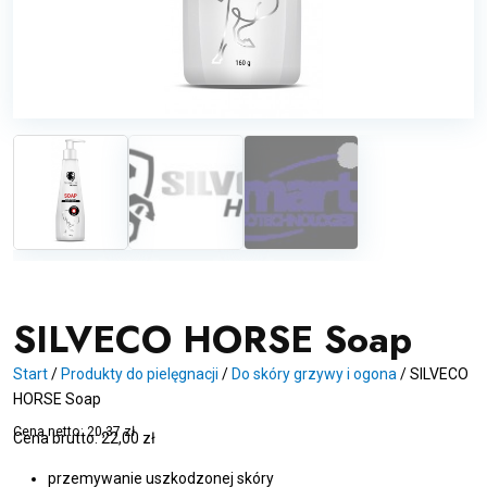
SILVECO HORSE Soap
Start
/
Produkty do pielęgnacji
/
Do skóry grzywy i ogona
/
SILVECO
HORSE Soap
Cena netto:
20,37
zł
Cena brutto:
22,00
zł
przemywanie uszkodzonej skóry