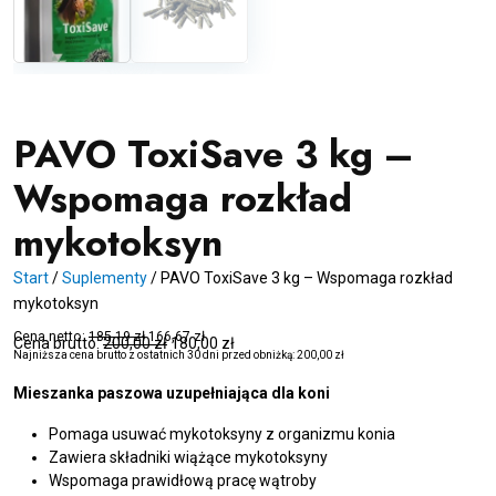
PAVO ToxiSave 3 kg –
Wspomaga rozkład
mykotoksyn
Start
/
Suplementy
/
PAVO ToxiSave 3 kg – Wspomaga rozkład
mykotoksyn
Cena netto:
185,19
zł
166,67
zł
Cena brutto:
200,00
zł
180,00
zł
Najniższa cena brutto z ostatnich 30 dni przed obniżką:
200,00
zł
Mieszanka paszowa uzupełniająca dla koni
Pomaga usuwać mykotoksyny z organizmu konia
Zawiera składniki wiążące mykotoksyny
Wspomaga prawidłową pracę wątroby