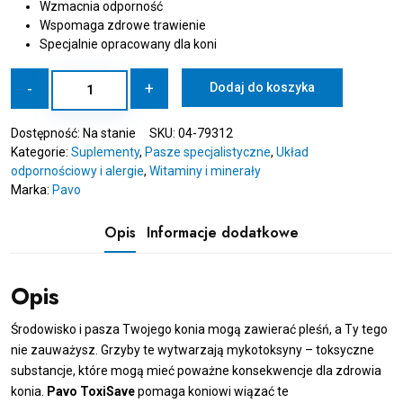
Wzmacnia odporność
Wspomaga zdrowe trawienie
Specjalnie opracowany dla koni
ilość
-
+
Dodaj do koszyka
PAVO
ToxiSave
Dostępność:
Na stanie
SKU:
04-79312
3
Kategorie:
Suplementy
,
Pasze specjalistyczne
,
Układ
kg
odpornościowy i alergie
,
Witaminy i minerały
-
Marka:
Pavo
Wspomaga
rozkład
mykotoksyn
Opis
Informacje dodatkowe
Opis
Środowisko i pasza Twojego konia mogą zawierać pleśń, a Ty tego
nie zauważysz. Grzyby te wytwarzają mykotoksyny – toksyczne
substancje, które mogą mieć poważne konsekwencje dla zdrowia
konia.
Pavo ToxiSave
pomaga koniowi wiązać te