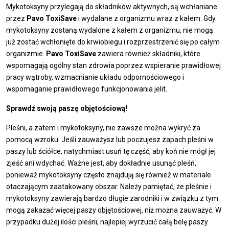
Mykotoksyny przylegają do składników aktywnych, są wchłaniane
przez
Pavo ToxiSave
i wydalane z organizmu wraz z kałem. Gdy
mykotoksyny zostaną wydalone z kałem z organizmu, nie mogą
już zostać wchłonięte do krwiobiegu i rozprzestrzenić się po całym
organizmie.
Pavo ToxiSave
zawiera również składniki, które
wspomagają ogólny stan zdrowia poprzez wspieranie prawidłowej
pracy wątroby, wzmacnianie układu odpornościowego i
wspomaganie prawidłowego funkcjonowania jelit.
Sprawdź swoją paszę objętościową!
Pleśni, a zatem i mykotoksyny, nie zawsze można wykryć za
pomocą wzroku. Jeśli zauważysz lub poczujesz zapach pleśni w
paszy lub ściółce, natychmiast usuń tę część, aby koń nie mógł jej
zjeść ani wdychać. Ważne jest, aby dokładnie usunąć pleśń,
ponieważ mykotoksyny często znajdują się również w materiale
otaczającym zaatakowany obszar. Należy pamiętać, że pleśnie i
mykotoksyny zawierają bardzo długie zarodniki i w związku z tym
mogą zakażać więcej paszy objętościowej, niż można zauważyć. W
przypadku dużej ilości pleśni, najlepiej wyrzucić całą belę paszy