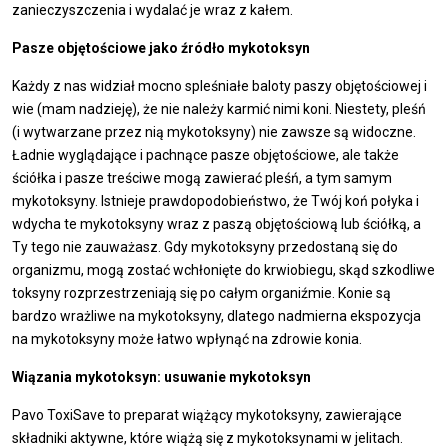
zanieczyszczenia i wydalać je wraz z kałem.
Pasze objętościowe jako źródło mykotoksyn
Każdy z nas widział mocno spleśniałe baloty paszy objętościowej i
wie (mam nadzieję), że nie należy karmić nimi koni. Niestety, pleśń
(i wytwarzane przez nią mykotoksyny) nie zawsze są widoczne.
Ładnie wyglądające i pachnące pasze objętościowe, ale także
ściółka i pasze treściwe mogą zawierać pleśń, a tym samym
mykotoksyny. Istnieje prawdopodobieństwo, że Twój koń połyka i
wdycha te mykotoksyny wraz z paszą objętościową lub ściółką, a
Ty tego nie zauważasz. Gdy mykotoksyny przedostaną się do
organizmu, mogą zostać wchłonięte do krwiobiegu, skąd szkodliwe
toksyny rozprzestrzeniają się po całym organiźmie. Konie są
bardzo wrażliwe na mykotoksyny, dlatego nadmierna ekspozycja
na mykotoksyny może łatwo wpłynąć na zdrowie konia.
Wiązania mykotoksyn: usuwanie mykotoksyn
Pavo ToxiSave to preparat wiążący mykotoksyny, zawierające
składniki aktywne, które wiążą się z mykotoksynami w jelitach.