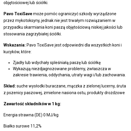
objętościowej lub ściółki.
Pavo ToxiSave
może pomóc ograniczyć szkody wyrządzone
przez mykotoksyny, jednak nie jest trwałym rozwiązaniem w
przypadku skarmiania koni paszą objętościową niskiej jakości lub
stosowania zagrzybiałej ściółki.
Wskazania:
Pavo ToxiSave jest odpowiedni dla wszystkich koni i
kucyków, które:
Zjadły lub wdychały spleśniałą paszę lub ściółkę
Wykazują niezdjagnozowane problemy, zwłaszcza w
zakresie trawienia, oddychania, utraty wagi i/lub zachowania.
Skład:
suche wysłodki buraczane, mączka z zielonej lucerny, śruta
z pszenicy paszowej, zmielone nasiona ostu, produkty drożdżowe
Zawartość składników w 1 kg:
Energia strawna (DE) 0 MJ/kg
Białko surowe 11,2%