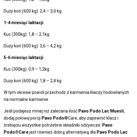
Duży koń (600 kg): 2,4 – 3,0 kg
1-4 miesiąc laktacji
Kuc (300kg): 1,8 – 2,1kg
Duży koń (600 kg): 3,6 – 4,2 kg
5-6 miesiąc laktacji
Kuc (300kg): 0,9 – 1,2kg
Duży koń (600 kg): 1,8 – 2,4 kg
W tym okresie powoli przechodź z karmienia klaczy hodowlanych
na normalne karmienie
Jeśli podajesz mniej niż zalecana ilość
Pavo Podo Lac Muesli
,
dodaj połowę porcji
Pavo Podo
®Care, aby zapewnić klacz i
źrebięciu wszystkie potrzebne składniki odżywcze.
Pavo
Podo®Care
jest również dobrą alternatywą dla
Pavo Podo Lac