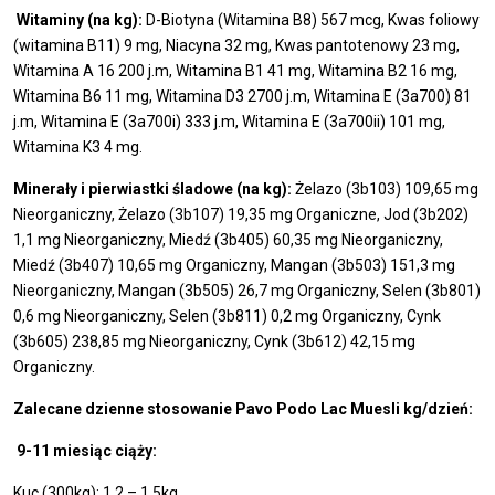
Witaminy (na kg):
D-Biotyna (Witamina B8) 567 mcg, Kwas foliowy
(witamina B11) 9 mg, Niacyna 32 mg, Kwas pantotenowy 23 mg,
Witamina A 16 200 j.m, Witamina B1 41 mg, Witamina B2 16 mg,
Witamina B6 11 mg, Witamina D3 2700 j.m, Witamina E (3a700) 81
j.m, Witamina E (3a700i) 333 j.m, Witamina E (3a700ii) 101 mg,
Witamina K3 4 mg.
Minerały i pierwiastki śladowe (na kg):
Żelazo (3b103) 109,65 mg
Nieorganiczny, Żelazo (3b107) 19,35 mg Organiczne, Jod (3b202)
1,1 mg Nieorganiczny, Miedź (3b405) 60,35 mg Nieorganiczny,
Miedź (3b407) 10,65 mg Organiczny, Mangan (3b503) 151,3 mg
Nieorganiczny, Mangan (3b505) 26,7 mg Organiczny, Selen (3b801)
0,6 mg Nieorganiczny, Selen (3b811) 0,2 mg Organiczny, Cynk
(3b605) 238,85 mg Nieorganiczny, Cynk (3b612) 42,15 mg
Organiczny.
Zalecane dzienne stosowanie Pavo Podo Lac Muesli kg/dzień:
9-11 miesiąc ciąży:
Kuc (300kg): 1,2 – 1,5kg