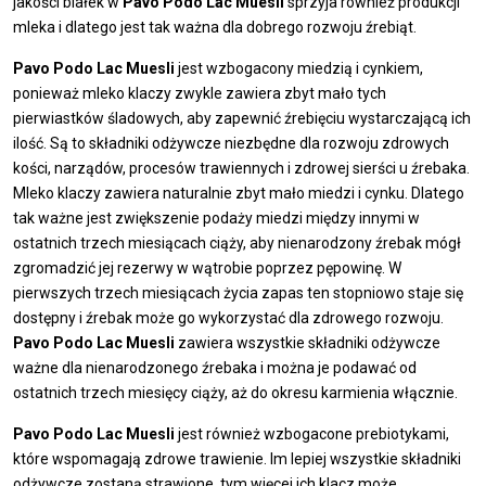
jakości białek w
Pavo Podo Lac Muesli
sprzyja również produkcji
mleka i dlatego jest tak ważna dla dobrego rozwoju źrebiąt.
Pavo Podo Lac Muesli
jest wzbogacony miedzią i cynkiem,
ponieważ mleko klaczy zwykle zawiera zbyt mało tych
pierwiastków śladowych, aby zapewnić źrebięciu wystarczającą ich
ilość. Są to składniki odżywcze niezbędne dla rozwoju zdrowych
kości, narządów, procesów trawiennych i zdrowej sierści u źrebaka.
Mleko klaczy zawiera naturalnie zbyt mało miedzi i cynku. Dlatego
tak ważne jest zwiększenie podaży miedzi między innymi w
ostatnich trzech miesiącach ciąży, aby nienarodzony źrebak mógł
zgromadzić jej rezerwy w wątrobie poprzez pępowinę. W
pierwszych trzech miesiącach życia zapas ten stopniowo staje się
dostępny i źrebak może go wykorzystać dla zdrowego rozwoju.
Pavo Podo Lac Muesli
zawiera wszystkie składniki odżywcze
ważne dla nienarodzonego źrebaka i można je podawać od
ostatnich trzech miesięcy ciąży, aż do okresu karmienia włącznie.
Pavo Podo Lac Muesli
jest również wzbogacone prebiotykami,
które wspomagają zdrowe trawienie. Im lepiej wszystkie składniki
odżywcze zostaną strawione, tym więcej ich klacz może