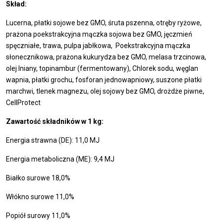
Skład:
Lucerna, płatki sojowe bez GMO, śruta pszenna, otręby ryżowe,
prażona poekstrakcyjna mączka sojowa bez GMO, jęczmień
spęczniałe, trawa, pulpa jabłkowa, Poekstrakcyjna mączka
słonecznikowa, prażona kukurydza bez GMO, melasa trzcinowa,
olej lniany, topinambur (fermentowany), Chlorek sodu, węglan
wapnia, płatki grochu, fosforan jednowapniowy, suszone płatki
marchwi, tlenek magnezu, olej sojowy bez GMO, drożdże piwne,
CellProtect
Zawartość składników w 1 kg:
Energia strawna (DE): 11,0 MJ
Energia metaboliczna (ME): 9,4 MJ
Białko surowe 18,0%
Włókno surowe 11,0%
Popiół surowy 11,0%