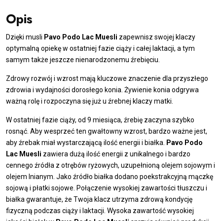
Musli
dla
Opis
klaczy
źrebnych
Dzięki musli
Pavo Podo Lac Muesli
zapewnisz swojej klaczy
i
optymalną opiekę w ostatniej fazie ciąży i całej laktacji, a tym
karmiących
samym także jeszcze nienarodzonemu źrebięciu.
Zdrowy rozwój i wzrost mają kluczowe znaczenie dla przyszłego
zdrowia i wydajności dorosłego konia. Żywienie konia odgrywa
ważną rolę i rozpoczyna się już u źrebnej klaczy matki.
W ostatniej fazie ciąży, od 9 miesiąca, źrebię zaczyna szybko
rosnąć. Aby wesprzeć ten gwałtowny wzrost, bardzo ważne jest,
aby źrebak miał wystarczającą ilość energii i białka.
Pavo Podo
Lac Muesli
zawiera dużą ilość energii z unikalnego i bardzo
cennego źródła z otrębów ryżowych, uzupełnioną olejem sojowym i
olejem lnianym. Jako źródło białka dodano poekstrakcyjną mączkę
sojową i płatki sojowe. Połączenie wysokiej zawartości tłuszczu i
białka gwarantuje, że Twoja klacz utrzyma zdrową kondycję
fizyczną podczas ciąży i laktacji. Wysoka zawartość wysokiej