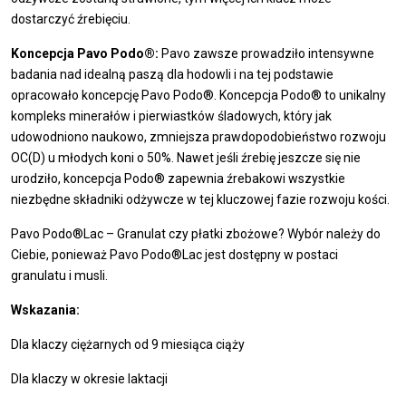
dostarczyć źrebięciu.
Koncepcja Pavo Podo®:
Pavo zawsze prowadziło intensywne
badania nad idealną paszą dla hodowli i na tej podstawie
opracowało koncepcję Pavo Podo®. Koncepcja Podo® to unikalny
kompleks minerałów i pierwiastków śladowych, który jak
udowodniono naukowo, zmniejsza prawdopodobieństwo rozwoju
OC(D) u młodych koni o 50%. Nawet jeśli źrebię jeszcze się nie
urodziło, koncepcja Podo® zapewnia źrebakowi wszystkie
niezbędne składniki odżywcze w tej kluczowej fazie rozwoju kości.
Pavo Podo®Lac – Granulat czy płatki zbożowe? Wybór należy do
Ciebie, ponieważ Pavo Podo®Lac jest dostępny w postaci
granulatu i musli.
Wskazania:
Dla klaczy ciężarnych od 9 miesiąca ciąży
Dla klaczy w okresie laktacji