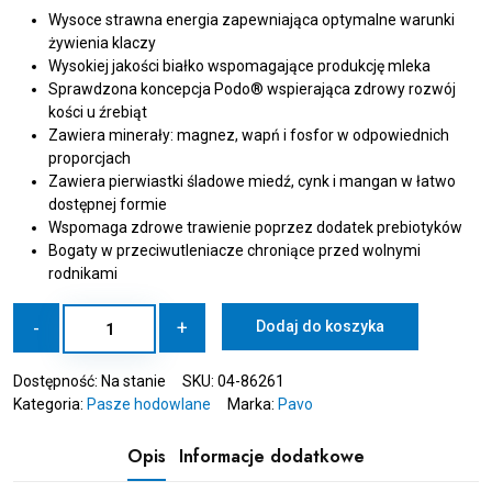
Wysoce strawna energia zapewniająca optymalne warunki
żywienia klaczy
Wysokiej jakości białko wspomagające produkcję mleka
Sprawdzona koncepcja Podo® wspierająca zdrowy rozwój
kości u źrebiąt
Zawiera minerały: magnez, wapń i fosfor w odpowiednich
proporcjach
Zawiera pierwiastki śladowe miedź, cynk i mangan w łatwo
dostępnej formie
Wspomaga zdrowe trawienie poprzez dodatek prebiotyków
Bogaty w przeciwutleniacze chroniące przed wolnymi
rodnikami
ilość
-
+
Dodaj do koszyka
PAVO
Podo
Dostępność:
Na stanie
SKU:
04-86261
Lac
Kategoria:
Pasze hodowlane
Marka:
Pavo
Muesli
15
kg
Opis
Informacje dodatkowe
-