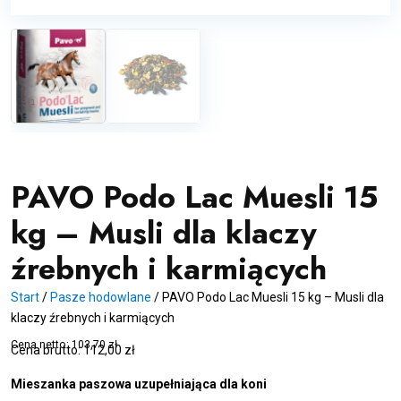
PAVO Podo Lac Muesli 15
kg – Musli dla klaczy
źrebnych i karmiących
Start
/
Pasze hodowlane
/
PAVO Podo Lac Muesli 15 kg – Musli dla
klaczy źrebnych i karmiących
Cena netto:
103,70
zł
Cena brutto:
112,00
zł
Mieszanka paszowa uzupełniająca dla koni