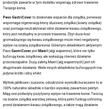
probiotyki zawarte w tym dodatku wspierają zdrowe trawienie
Twojego konia.
Pavo GastriCover
to doskonałe wsparcie dla żołądka, ponieważ
wspomaga regenerację błony śluzowej żołądka (ściany żołądka)
oraz pomaga neutralizować silne działanie kwasu żołądkowego,
który jest niezbędny w procesie trawienia. Zbyt duża ilość
gromadzącego się kwasu żołądkowego może mieć negatywny
wpływ na ścianę żołądka konia. Głównym składnikiem aktywnym
Pavo
GastriCover
jest
Maerl
(algi wapienne), które nie tylko
buforują kwas żołądkowy, ale wykazują również działanie
przeciwzapalne. Dużą zaletą Maerl (alg wapiennych) jest ich
długotrwałe działanie. Wiele innych składników buforujących ma
jedynie krótki i silny efekt.
Wytłoki jabłkowe i suszone, odcukrzone wysłodki buraczane to w
100% naturalne składniki o bardzo wysokiej zawartości pektyn.
Mają one podwójny pozytywny wpływ na trawienie konia. Tworzą
na ścianie żołądka warstwę żelową, która pełni funkcję ochronną
przed działaniem kwasu żołądkowego, a także mają działanie