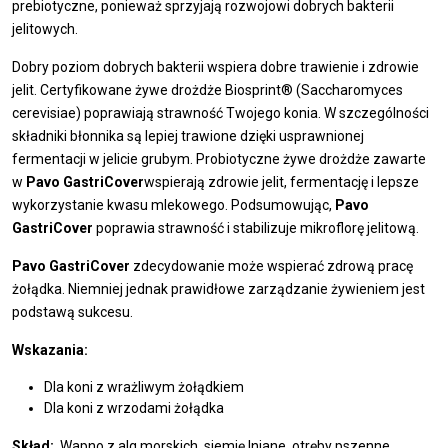
prebiotyczne, ponieważ sprzyjają rozwojowi dobrych bakterii
jelitowych.
Dobry poziom dobrych bakterii wspiera dobre trawienie i zdrowie
jelit. Certyfikowane żywe drożdże Biosprint® (Saccharomyces
cerevisiae) poprawiają strawność Twojego konia. W szczególności
składniki błonnika są lepiej trawione dzięki usprawnionej
fermentacji w jelicie grubym. Probiotyczne żywe drożdże zawarte
w
Pavo GastriCover
wspierają zdrowie jelit, fermentację i lepsze
wykorzystanie kwasu mlekowego. Podsumowując,
Pavo
GastriCover
poprawia strawność i stabilizuje mikroflorę jelitową.
Pavo GastriCover
zdecydowanie może wspierać zdrową pracę
żołądka. Niemniej jednak prawidłowe zarządzanie żywieniem jest
podstawą sukcesu.
Wskazania:
Dla koni z wrażliwym żołądkiem
Dla koni z wrzodami żołądka
Skład:
Wapno z alg morskich, siemię lniane, otręby pszenne,