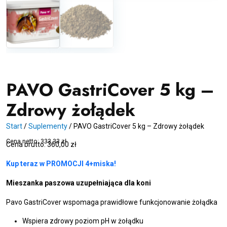
PAVO GastriCover 5 kg –
Zdrowy żołądek
Start
/
Suplementy
/
PAVO GastriCover 5 kg – Zdrowy żołądek
Cena netto:
333,33
zł
Cena brutto:
360,00
zł
Kup teraz w PROMOCJI 4+miska!
Mieszanka paszowa uzupełniająca dla koni
Pavo GastriCover wspomaga prawidłowe funkcjonowanie żołądka
Wspiera zdrowy poziom pH w żołądku