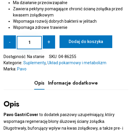
Ma działanie przeciwzapalne
Zawiera pektyny pomagające chronić ścianę żołądka przed
kwasem żołądkowym
Wspomaga rozwój dobrych bakterii w jelitach
Wspomaga zdrowe trawienie
ilość
-
+
Dodaj do koszyka
PAVO
GastriCover
Dostępność:
Na stanie
SKU:
04-86255
5
Kategorie:
Suplementy
,
Układ pokarmowy i metabolizm
kg
Marka:
Pavo
-
Zdrowy
żołądek
Opis
Informacje dodatkowe
Opis
Pavo GastriCover
to dodatek paszowy uzupełniający, który
wspomaga regenerację błony śluzowej ściany żołądka.
Długotrwały, buforujący wpływ na kwas żołądkowy, a także pre- i