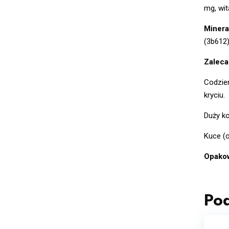
mg, wit
Minerał
(3b612
Zaleca
Codzien
kryciu.
Duży ko
Kuce (o
Opako
Po