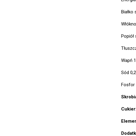
Białko
Włókno
Popiół
Tłuszc
Wapń 1
Sód 0,
Fosfor
Skrobi
Cukier
Elemen
Dodatk