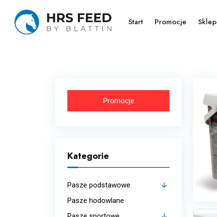
Skip
to
Start
Promocje
Sklep
the
content
Promocje
Kategorie
Pasze podstawowe
Pasze hodowlane
Budowa mięśni
Pasze sportowe
Strukturalne