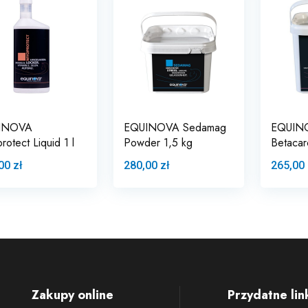
INOVA
EQUINOVA Sedamag
EQUIN
otect Liquid 1 l
Powder 1,5 kg
Betacaro
00 zł
280,00 zł
265,00 
Zakupy online
Przydatne lin