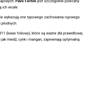
jajowych.
Pavo Fertile
jest szczególnie polecany
ą ich wcale.
nie wykazują one typowego zachowania rujowego
i płodnych.
11 (kwas foliowy), które są ważne dla prawidłowej
i jak miedź, cynk i mangan, zapewniają optymalną