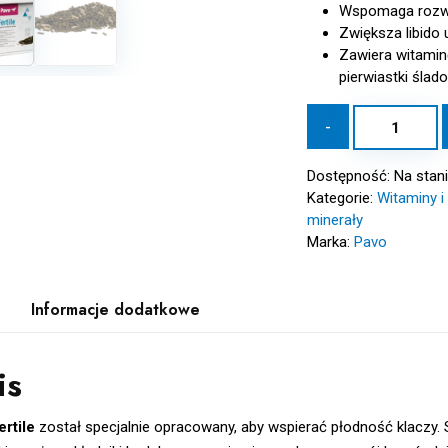
Wspomaga rozwó
Zwiększa libido
Zawiera witaminę
pierwiastki ślad
ilość
-
PAVO
Fertile
Dostępność:
Na stan
3
Kategorie:
Witaminy i
kg
minerały
-
Marka:
Pavo
Wsparcie
płodności
klaczy
Informacje dodatkowe
is
rtile
został specjalnie opracowany, aby wspierać płodność klaczy. 