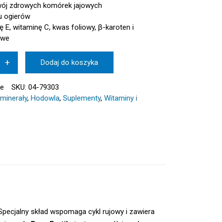
j zdrowych komórek jajowych
 u ogierów
 E, witaminę C, kwas foliowy, β-karoten i
owe
+
Dodaj do koszyka
ie
SKU:
04-79303
 minerały
,
Hodowla
,
Suplementy
,
Witaminy i
Specjalny skład wspomaga cykl rujowy i zawiera