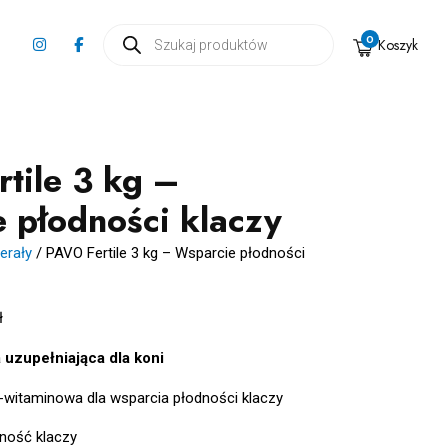
Wyszukiwarka
0
Koszyk
produktów
tile 3 kg –
 płodności klaczy
erały
/
PAVO Fertile 3 kg – Wsparcie płodności
ł
uzupełniająca dla koni
-witaminowa dla w
sparcia płodności klaczy
ość klaczy