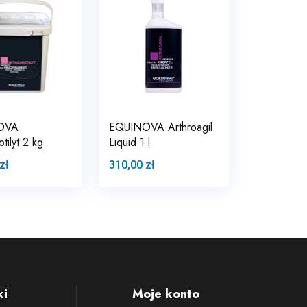
OVA
EQUINOVA Arthroagil
tilyt 2 kg
Liquid 1 l
zł
310,00 zł
ki
Moje konto