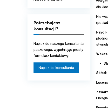
wszyst
Układ oddechowy
dla kla
Wcierki
Układ odpornościowy i
Nie ws
alergie
Potrzebujesz
(posiad
Układ pokarmowy i
konsultacji?
metabolizm
Pavo Fe
płodnoś
Witaminy i minerały
Napisz do naszego konsultanta
stymula
paszowego, wypełniając prosty
Wskaza
formularz kontaktowy.
Dl
Napisz do konsultanta
Skład:
Lucerna
Zawart
Energia
Energia