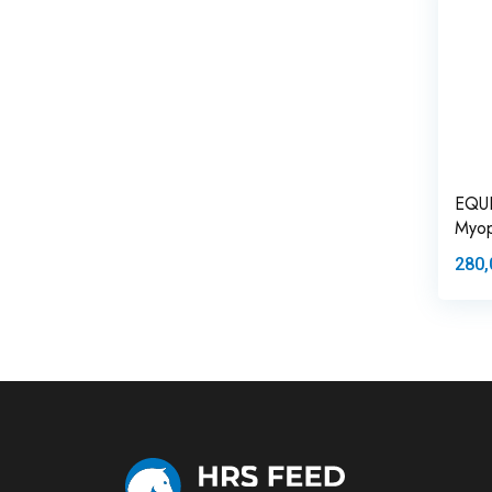
EQU
Myopr
280,