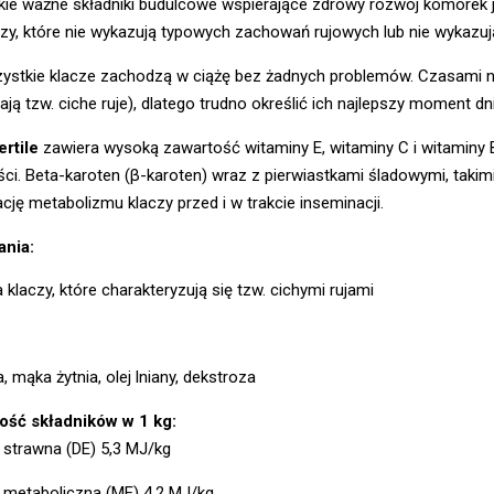
kie ważne składniki budulcowe wspierające zdrowy rozwój komórek 
czy, które nie wykazują typowych zachowań rujowych lub nie wykazuj
zystkie klacze zachodzą w ciążę bez żadnych problemów. Czasami 
ają tzw. ciche ruje), dlatego trudno określić ich najlepszy moment dn
rtile
zawiera wysoką zawartość witaminy E, witaminy C i witaminy B
ci. Beta-karoten (β-karoten) wraz z pierwiastkami śladowymi, takim
cję metabolizmu klaczy przed i w trakcie inseminacji.
nia:
a klaczy, które charakteryzują się tzw. cichymi rujami
, mąka żytnia, olej lniany, dekstroza
ość składników w 1 kg:
 strawna (DE) 5,3 MJ/kg
 metaboliczna (ME) 4,2 MJ/kg