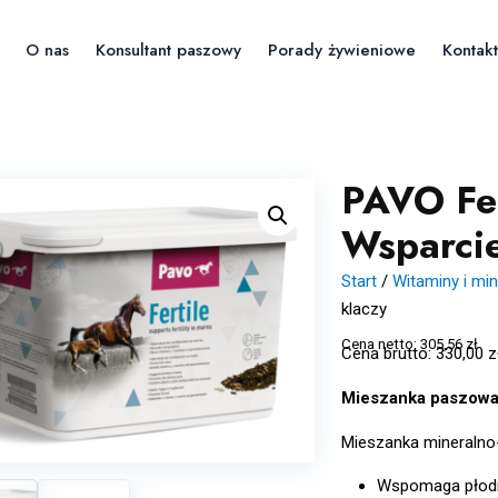
O nas
Konsultant paszowy
Porady żywieniowe
Kontakt
PAVO Fer
Wsparcie
Start
/
Witaminy i min
klaczy
Cena netto:
305,56
zł
Cena brutto:
330,00
z
Mieszanka paszowa 
Mieszanka mineralno
Wspomaga płodn