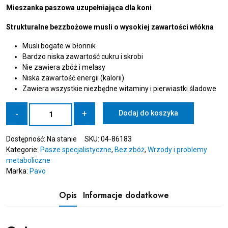
Mieszanka paszowa uzupełniająca dla koni
Strukturalne bezzbożowe musli o wysokiej zawartości włókna
Musli bogate w błonnik
Bardzo niska zawartość cukru i skrobi
Nie zawiera zbóż i melasy
Niska zawartość energii (kalorii)
Zawiera wszystkie niezbędne witaminy i pierwiastki śladowe
ilość
-
+
Dodaj do koszyka
PAVO
EasyMix
Dostępność:
Na stanie
SKU:
04-86183
15
Kategorie:
Pasze specjalistyczne
,
Bez zbóż
,
Wrzody i problemy
kg
metaboliczne
-
Marka:
Pavo
Strukturalne
bezzbożowe
musli
Opis
Informacje dodatkowe
o
wysokiej
zawartości