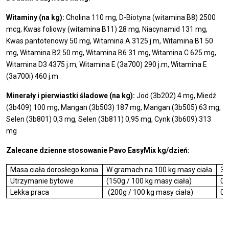
Witaminy (na kg):
Cholina 110 mg, D-Biotyna (witamina B8) 2500
mcg, Kwas foliowy (witamina B11) 28 mg, Niacynamid 131 mg,
Kwas pantotenowy 50 mg, Witamina A 3125 j.m, Witamina B1 50
mg, Witamina B2 50 mg, Witamina B6 31 mg, Witamina C 625 mg,
Witamina D3 4375 j.m, Witamina E (3a700) 290 j.m, Witamina E
(3a700i) 460 j.m
Minerały i pierwiastki śladowe (na kg):
Jod (3b202) 4 mg, Miedź
(3b409) 100 mg, Mangan (3b503) 187 mg, Mangan (3b505) 63 mg,
Selen (3b801) 0,3 mg, Selen (3b811) 0,95 mg, Cynk (3b609) 313
mg
Zalecane dzienne stosowanie Pavo EasyMix kg/dzień:
Masa ciała dorosłego konia
W gramach na 100 kg masy ciała
30
Utrzymanie bytowe
(150g / 100 kg masy ciała)
0,
Lekka praca
(200g / 100 kg masy ciała)
0,