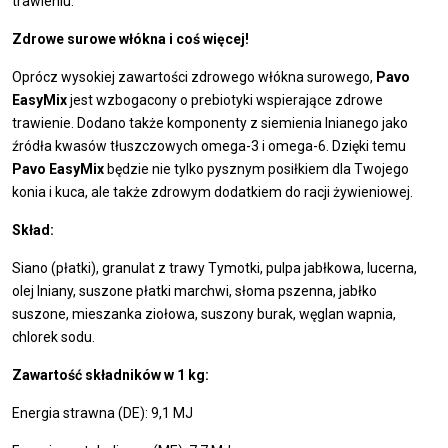
trawieniu.
Zdrowe surowe włókna i coś więcej!
Oprócz wysokiej zawartości zdrowego włókna surowego,
Pavo
EasyMix
jest wzbogacony o prebiotyki wspierające zdrowe
trawienie. Dodano także komponenty z siemienia lnianego jako
źródła kwasów tłuszczowych omega-3 i omega-6. Dzięki temu
Pavo EasyMix
będzie nie tylko pysznym posiłkiem dla Twojego
konia i kuca, ale także zdrowym dodatkiem do racji żywieniowej.
Skład:
Siano (płatki), granulat z trawy Tymotki, pulpa jabłkowa, lucerna,
olej lniany, suszone płatki marchwi, słoma pszenna, jabłko
suszone, mieszanka ziołowa, suszony burak, węglan wapnia,
chlorek sodu.
Zawartość składników w 1 kg:
Energia strawna (DE): 9,1 MJ