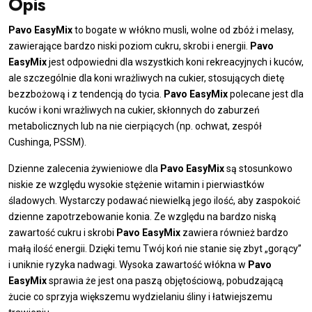
Opis
włókna
Pavo EasyMix
to bogate w włókno musli, wolne od zbóż i melasy,
zawierające bardzo niski poziom cukru, skrobi i energii.
Pavo
EasyMix
jest odpowiedni dla wszystkich koni rekreacyjnych i kuców,
ale szczególnie dla koni wrażliwych na cukier, stosujących dietę
bezzbożową i z tendencją do tycia.
Pavo EasyMix
polecane jest dla
kuców i koni wrażliwych na cukier, skłonnych do zaburzeń
metabolicznych lub na nie cierpiących (np. ochwat, zespół
Cushinga, PSSM).
Dzienne zalecenia żywieniowe dla
Pavo EasyMix
są stosunkowo
niskie ze względu wysokie stężenie witamin i pierwiastków
śladowych. Wystarczy podawać niewielką jego ilość, aby zaspokoić
dzienne zapotrzebowanie konia. Ze względu na bardzo niską
zawartość cukru i skrobi
Pavo EasyMix
zawiera również bardzo
małą ilość energii. Dzięki temu Twój koń nie stanie się zbyt „gorący”
i uniknie ryzyka nadwagi. Wysoka zawartość włókna w
Pavo
EasyMix
sprawia że jest ona paszą objętościową, pobudzającą
żucie co sprzyja większemu wydzielaniu śliny i łatwiejszemu