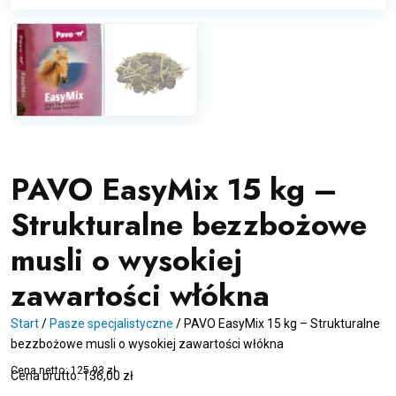
PAVO EasyMix 15 kg –
Strukturalne bezzbożowe
musli o wysokiej
zawartości włókna
Start
/
Pasze specjalistyczne
/
PAVO EasyMix 15 kg – Strukturalne
bezzbożowe musli o wysokiej zawartości włókna
Cena netto:
125,93
zł
Cena brutto:
136,00
zł