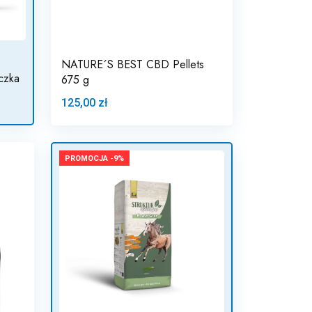
NATURE´S BEST CBD Pellets
czka
675 g
125,00 zł
PROMOCJA -9%