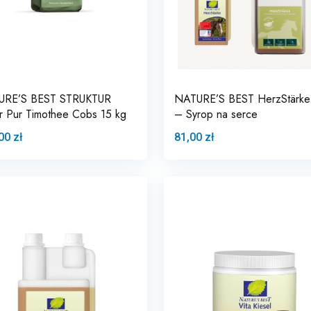
URE’S BEST STRUKTUR
NATURE’S BEST HerzStärke 
r Pur Timothee Cobs 15 kg
– Syrop na serce
00 zł
81,00 zł