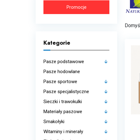
Promocje
Kategorie
Pasze podstawowe
Pasze hodowlane
Budowa mięśni
Pasze sportowe
Strukturalne
Pasze specjalistyczne
Western
Bez zbóż
Sieczki i trawokulki
Budowa mięśni
Bez zbóż
Materiały paszowe
Western
Budowa mięśni
Bez zbóż
Smakołyki
Dla starszych koni
Dla starszych koni
Dla starszych koni
Witaminy i minerały
Elektrolity i odkwaszacze
Strukturalne
Strukturalne
Bez zbóż