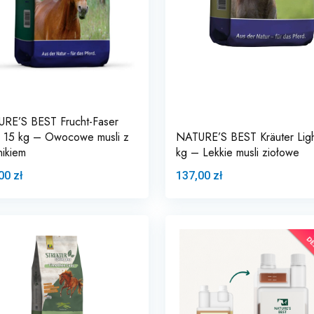
RE’S BEST Frucht-Faser
i 15 kg – Owocowe musli z
NATURE’S BEST Kräuter Lig
nikiem
kg – Lekkie musli ziołowe
00 zł
137,00 zł