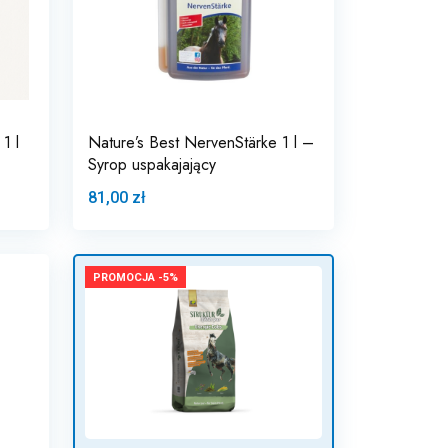
1 l
Nature’s Best NervenStärke 1 l –
Syrop uspakajający
81,00 zł
PROMOCJA -5%