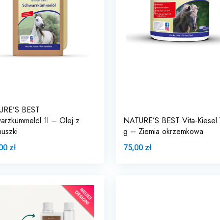
URE’S BEST
arzkümmelöl 1l – Olej z
NATURE’S BEST Vita-Kiesel
nuszki
g – Ziemia okrzemkowa
00 zł
75,00 zł