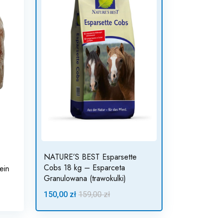
NATURE’S BEST Esparsette
Cobs 18 kg – Esparceta
ein
Granulowana (trawokulki)
150,00 zł
159,00 zł