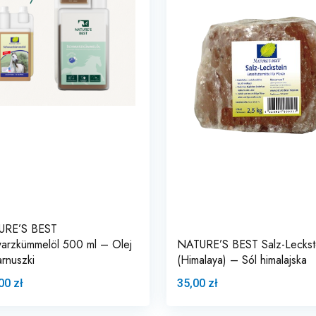
URE’S BEST
arzkümmelöl 500 ml – Olej
NATURE’S BEST Salz-Leckst
arnuszki
(Himalaya) – Sól himalajska
00 zł
35,00 zł