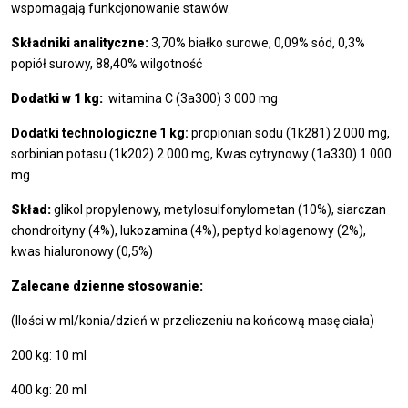
wspomagają funkcjonowanie stawów.
Składniki analityczne:
3,70% białko surowe, 0,09% sód, 0,3%
popiół surowy, 88,40% wilgotność
Dodatki w 1 kg:
witamina C (3a300) 3 000 mg
Dodatki technologiczne 1 kg:
propionian sodu (1k281) 2 000 mg,
sorbinian potasu (1k202) 2 000 mg, Kwas cytrynowy (1a330) 1 000
mg
Skład:
glikol propylenowy, metylosulfonylometan (10%), siarczan
chondroityny (4%), lukozamina (4%), peptyd kolagenowy (2%),
kwas hialuronowy (0,5%)
Zalecane dzienne stosowanie:
(Ilości w ml/konia/dzień w przeliczeniu na końcową masę ciała)
200 kg: 10 ml
400 kg: 20 ml