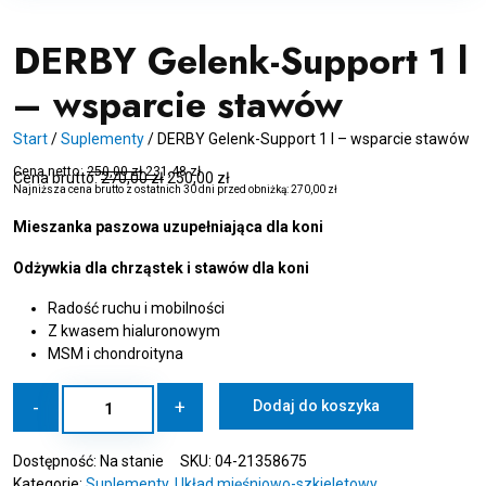
DERBY Gelenk-Support 1 l
– wsparcie stawów
Start
/
Suplementy
/
DERBY Gelenk-Support 1 l – wsparcie stawów
Cena netto:
250,00
zł
231,48
zł
Cena brutto:
270,00
zł
250,00
zł
Najniższa cena brutto z ostatnich 30 dni przed obniżką:
270,00
zł
Mieszanka paszowa uzupełniająca dla koni
Odżywkia dla chrząstek i stawów dla koni
Radość ruchu i mobilności
Z kwasem hialuronowym
MSM i chondroityna
ilość
-
+
Dodaj do koszyka
DERBY
Gelenk-
Dostępność:
Na stanie
SKU:
04-21358675
Support
Kategorie:
Suplementy
,
Układ mięśniowo-szkieletowy
1