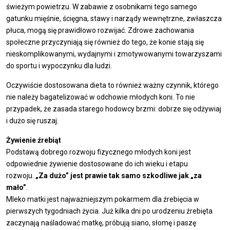
świeżym powietrzu. W zabawie z osobnikami tego samego
gatunku mięśnie, ścięgna, stawy i narządy wewnętrzne, zwłaszcza
płuca, mogą się prawidłowo rozwijać. Zdrowe zachowania
społeczne przyczyniają się również do tego, że konie stają się
nieskomplikowanymi, wydajnymi i zmotywowanymi towarzyszami
do sportu i wypoczynku dla ludzi.
Oczywiście dostosowana dieta to również ważny czynnik, którego
nie należy bagatelizować w odchowie młodych koni. To nie
przypadek, że zasada starego hodowcy brzmi: dobrze się odżywiaj
i dużo się ruszaj.
Żywienie źrebiąt
Podstawą dobrego rozwoju fizycznego młodych koni jest
odpowiednie żywienie dostosowane do ich wieku i etapu
rozwoju.
„Za dużo” jest prawie tak samo szkodliwe jak „za
mało”
.
Mleko matki jest najważniejszym pokarmem dla źrebięcia w
pierwszych tygodniach życia. Już kilka dni po urodzeniu źrebięta
zaczynają naśladować matkę, próbują siano, słomę i paszę