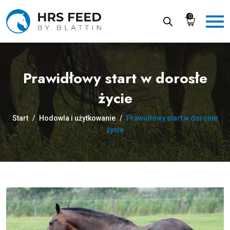
Skip
to
0
the
content
Prawidłowy start w dorosłe
życie
Start
/
Hodowla i użytkowanie
/
Prawidłowy start w dorosłe
życie