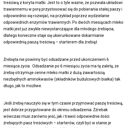
treściwą z koryta matki. Jest to o tyle ważne, że pozwala układowi
trawiennemu w porę przystosować się do pobierania stałej paszy i
odpowiednio się rozwijać, na przykład poprzez wydzielanie
odpowiednich enzymów trawiennych. Po dwóch miesiącach mleko
matki jest już zwykle niewystarczające dla młodego źrebięcia,
dlatego konieczne staje się ukierunkowane dokarmianie
odpowiednią paszą treściwą – starterem dla źrebiąt.
Źrebięta nie powinny być odsadzane przed ukończeniem 6
miesiąca życia. Odsadzanie po 6 miesiącu życia ma tę zaletę, że
źrebię otrzymuje cenne mleko matki z dużą zawartością
niezbędnych aminokwasów (składników budulcowych białka) tak
długo, jak to możliwe.
Jeśli źrebię nauczyło się w tym czasie przyjmować paszę treściwą,
jest dobrze przygotowane do okresu odsadzenia. Źźrebak
wówczas musi zarówno jeść, jak i trawić odpowiednie ilości
źrebięcych pasz treściwych – starterów, czyli być w stanie je