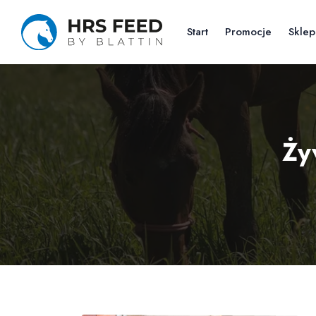
Skip
to
Start
Promocje
Sklep
the
content
Ży