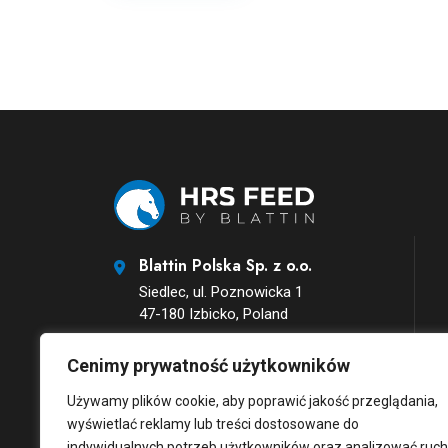
Blattin Polska Sp. z o.o.
Siedlec, ul. Poznowicka 1
47-180 Izbicko, Poland
Email:
Cenimy prywatność użytkowników
bok@hrsfeed-sklep.pl
Używamy plików cookie, aby poprawić jakość przeglądania,
Telefon:
wyświetlać reklamy lub treści dostosowane do
+48 795 512 533
indywidualnych potrzeb użytkowników oraz analizować ruch