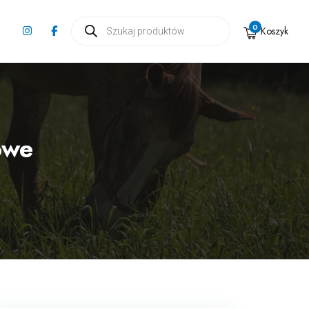
Wyszukiwarka
0
Koszyk
produktów
owe